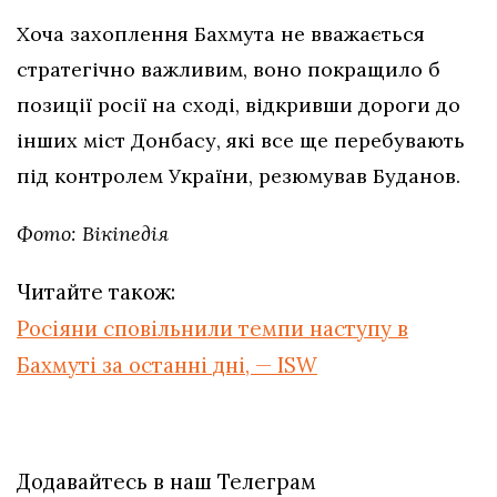
Хоча захоплення Бахмута не вважається
стратегічно важливим, воно покращило б
позиції росії на сході, відкривши дороги до
інших міст Донбасу, які все ще перебувають
під контролем України, резюмував Буданов.
Фото: Вікіпедія
Читайте також:
Росіяни сповільнили темпи наступу в
Бахмуті за останні дні, — ISW
Додавайтесь в наш Телеграм