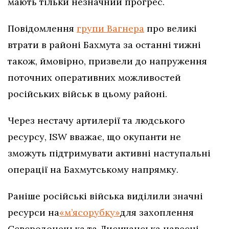
мають тільки незначний прогрес.
Повідомлення
групи Вагнера
про великі
втрати в районі Бахмута за останні тижні
також, ймовірно, призвели до напруження
поточних оперативних можливостей
російських військ в цьому районі.
Через нестачу артилерії та людського
ресурсу, ISW вважає, що окупанти не
зможуть підтримувати активні наступальні
операції на Бахмутському напрямку.
Раніше російські війська виділили значні
ресурси на
«м’ясорубку»
для захоплення
Сєвєродонецька та Лисичанська навесні-