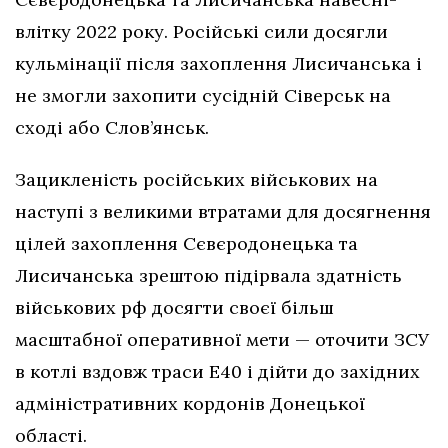
влітку 2022 року. Російські сили досягли
кульмінації після захоплення Лисичанська і
не змогли захопити сусідній Сіверськ на
сході або Слов’янськ.
Зацикленість російських військових на
наступі з великими втратами для досягнення
цілей захоплення Сєвєродонецька та
Лисичанська зрештою підірвала здатність
військових рф досягти своєї більш
масштабної оперативної мети — оточити ЗСУ
в котлі вздовж траси Е40 і дійти до західних
адміністративних кордонів Донецької
області.