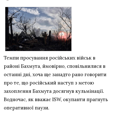
Темпи просування російських військ в
районі Бахмута, ймовірно, сповільнилися в
останні дні, хоча ще занадто рано говорити
про те, що російський наступ з метою
захоплення Бахмута досягнув кульмінації.
Водночас, як вважає ISW, окупанти прагнуть
оперативної паузи.