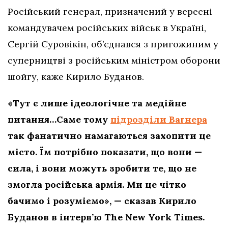
Російський генерал, призначений у вересні
командувачем російських військ в Україні,
Сергій Суровікін, об’єднався з пригожиним у
суперництві з російським міністром оборони
шойгу, каже Кирило Буданов.
«Тут є лише ідеологічне та медійне
питання…Саме тому
підрозділи Вагнера
так фанатично намагаються захопити це
місто. Їм потрібно показати, що вони —
сила, і вони можуть зробити те, що не
змогла російська армія. Ми це чітко
бачимо і розуміємо», — сказав Кирило
Буданов в інтерв’ю The New York Times.