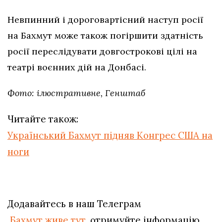
Невпинний і дороговартісний наступ росії
на Бахмут може також погіршити здатність
росії переслідувати довгострокові цілі на
театрі воєнних дій на Донбасі.
Фото: ілюстративне, Генштаб
Читайте також:
Український Бахмут підняв Конгрес США на
ноги
Додавайтесь в наш Телеграм
Бахмут живе тут
, отримуйте інформацію