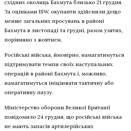
східних околиць Бахмута близько 21 грудня.
За оцінками ISW, окупанти здійснили дещо
менше загальних просувань в районі
Бахмута в листопаді та грудні, разом узятих,
порівняно з жовтнем.
Російські війська, ймовірно, намагатимуться
підтримувати темпи своїх наступальних
операцій в районі Бахмута і, можливо,
намагатимуться ініціювати тактичну або
оперативну паузу.
Міністерство оборони Великої Британії
повідомило 24 грудня, що російські війська
не мають запасів артилерійських