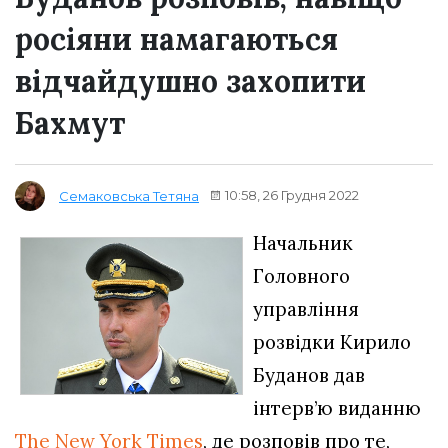
росіяни намагаються
відчайдушно захопити
Бахмут
10:58, 26 Грудня 2022
Семаковська Тетяна
Начальник
Головного
управління
розвідки Кирило
Буданов дав
інтерв’ю виданню
The New York Times
, де розповів про те,