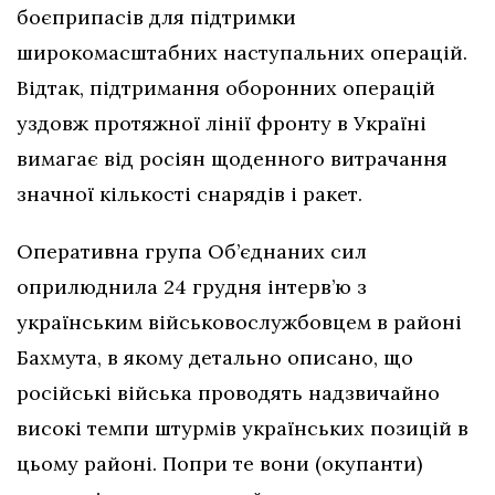
боєприпасів для підтримки
широкомасштабних наступальних операцій.
Відтак, підтримання оборонних операцій
уздовж протяжної лінії фронту в Україні
вимагає від росіян щоденного витрачання
значної кількості снарядів і ракет.
Оперативна група Об’єднаних сил
оприлюднила 24 грудня інтерв’ю з
українським військовослужбовцем в районі
Бахмута, в якому детально описано, що
російські війська проводять надзвичайно
високі темпи штурмів українських позицій в
цьому районі. Попри те вони (окупанти)