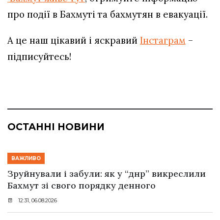
про події в Бахмуті та бахмутян в евакуації.
А це наш цікавий і яскравий
Інстаграм
–
підписуйтесь!
ОСТАННІ НОВИНИ
ВАЖЛИВО
Зруйнували і забули: як у “днр” викреслили
Бахмут зі свого порядку денного
12:31, 06.08.2026