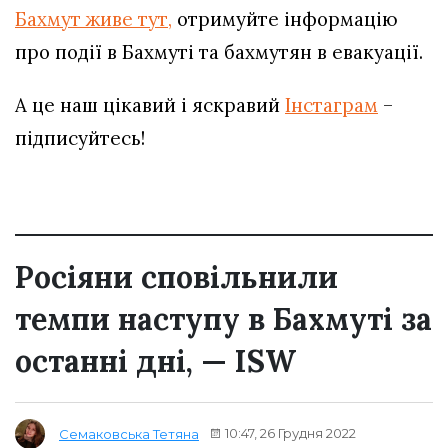
Бахмут живе тут,
отримуйте інформацію
про події в Бахмуті та бахмутян в евакуації.
А це наш цікавий і яскравий
Інстаграм
–
підписуйтесь!
Росіяни сповільнили
темпи наступу в Бахмуті за
останні дні, — ISW
10:47, 26 Грудня 2022
Семаковська Тетяна