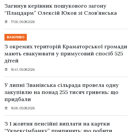
Загинув керівник пошукового загону
“Плацдарм” Олексій Юков зі Слов’янська
17:00, 05.08.2026
ВАЖЛИВО
З окремих територій Краматорської громади
мають евакуювати у примусовий спосіб 525
дітей
16:41, 05.08.2026
У липні Званівська сільрада провела одну
закупівлю на понад 255 тисяч гривень: що
придбали
16:00, 05.08.2026
З 1 жовтня пенсійні виплати на картки
“Укрексімбанку” припинять: що робити