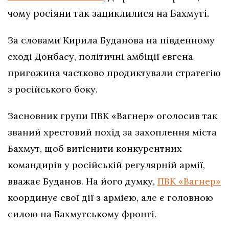
чому росіяни так зациклилися на Бахмуті.
За словами Кирила Буданова на південному
сході Донбасу, політичні амбіції євгена
пригожина частково продиктували стратегію
з російського боку.
Засновник групи ПВК «Вагнер» оголосив так
званий хрестовий похід за захоплення міста
Бахмут, щоб витіснити конкурентних
командирів у російській регулярній армії,
вважає Буданов. На його думку,
ПВК «Вагнер»
координує свої дії з армією, але є головною
силою на Бахмутському фронті.