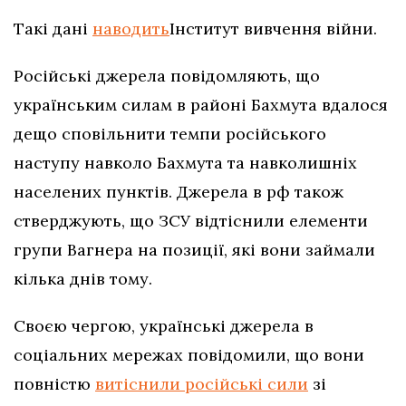
Такі дані
наводить
Інститут вивчення війни.
Російські джерела повідомляють, що
українським силам в районі Бахмута вдалося
дещо сповільнити темпи російського
наступу навколо Бахмута та навколишніх
населених пунктів. Джерела в рф також
стверджують, що ЗСУ відтіснили елементи
групи Вагнера на позиції, які вони займали
кілька днів тому.
Своєю чергою, українські джерела в
соціальних мережах повідомили, що вони
повністю
витіснили російські сили
зі