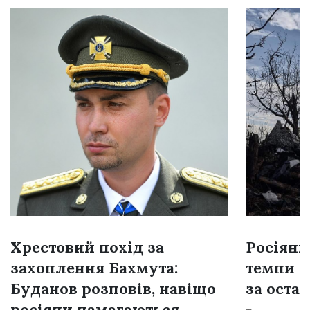
Хрестовий похід за
Росіяни
захоплення Бахмута:
темпи н
Буданов розповів, навіщо
за остан
росіяни намагаються