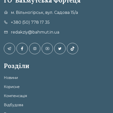
ГО "Бахмутська Фортеця"
м. Вільногірськ, вул. Садова 15/а
+380 (50) 778 17 35
redakziy@bahmut.in.ua
Розділи
Новини
Корисне
Компенсація
Відбудова