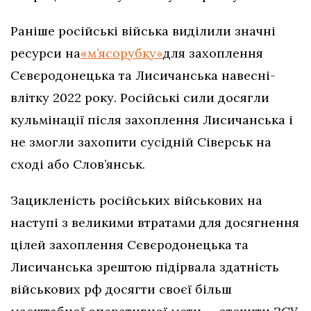
Раніше російські війська виділили значні
ресурси на
«м’ясорубку»
для захоплення
Сєвєродонецька та Лисичанська навесні-
влітку 2022 року. Російські сили досягли
кульмінації після захоплення Лисичанська і
не змогли захопити сусідній Сіверськ на
сході або Слов’янськ.
Зацикленість російських військових на
наступі з великими втратами для досягнення
цілей захоплення Сєвєродонецька та
Лисичанська зрештою підірвала здатність
військових рф досягти своєї більш