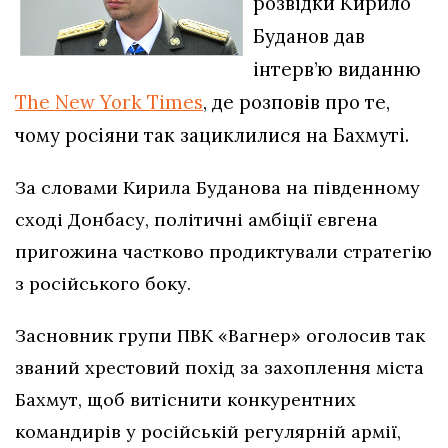
розвідки Кирило
Буданов дав
інтерв’ю виданню
The New York Times
, де розповів про те,
чому росіяни так зациклилися на Бахмуті.
За словами Кирила Буданова на південному
сході Донбасу, політичні амбіції євгена
пригожина частково продиктували стратегію
з російського боку.
Засновник групи ПВК «Вагнер» оголосив так
званий хрестовий похід за захоплення міста
Бахмут, щоб витіснити конкурентних
командирів у російській регулярній армії,