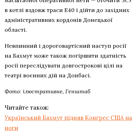
масштабної оперативної мети — оточити ЗСУ
в котлі вздовж траси Е40 і дійти до західних
адміністративних кордонів Донецької
області.
Невпинний і дороговартісний наступ росії
на Бахмут може також погіршити здатність
росії переслідувати довгострокові цілі на
театрі воєнних дій на Донбасі.
Фото: ілюстративне, Генштаб
Читайте також:
Український Бахмут підняв Конгрес США на
ноги