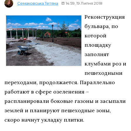
14:59, 19 Липня 2018
Семаковська Тетяна
Реконструкция
бульвара, по
которой
площадку
заполнят
клумбами роз и
пешеходными
переходами, продолжается. Параллельно
работают в сфере озеленения –
распланировали боковые газоны и засыпали
землей и планируют пешеходные зоны,
скоро начнут укладку плитки.