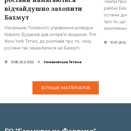
Темпи просув
відчайдушно захопити
районі Бахму
останні дні,
Бахмут
про те, що р
Начальник Головного управління розвідки
захоплення [
Кирило Буданов дав інтерв’ю виданню The
New York Times, де розповів про те, чому
10:47, 26.12.20
росіяни так зациклилися на Бахмуті.
10:58, 26.12.2022
Семаковська Тетяна
БІЛЬШЕ МАТЕРІАЛІВ