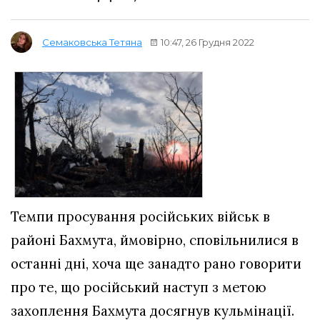
10:47, 26 Грудня 2022
Семаковська Тетяна
Темпи просування російських військ в
районі Бахмута, ймовірно, сповільнилися в
останні дні, хоча ще занадто рано говорити
про те, що російський наступ з метою
захоплення Бахмута досягнув кульмінації.