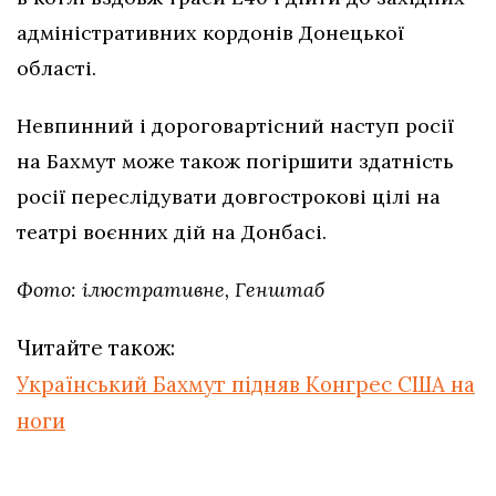
адміністративних кордонів Донецької
області.
Невпинний і дороговартісний наступ росії
на Бахмут може також погіршити здатність
росії переслідувати довгострокові цілі на
театрі воєнних дій на Донбасі.
Фото: ілюстративне, Генштаб
Читайте також:
Український Бахмут підняв Конгрес США на
ноги