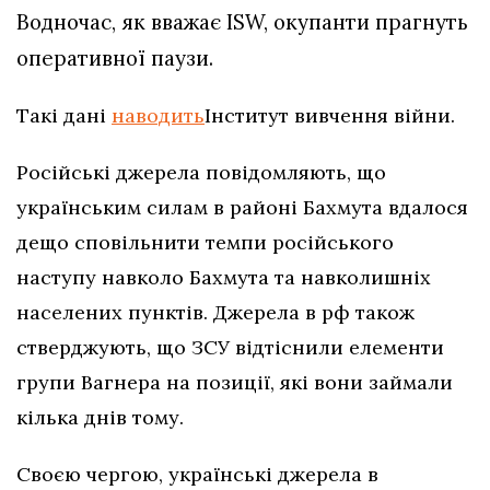
Водночас, як вважає ISW, окупанти прагнуть
оперативної паузи.
Такі дані
наводить
Інститут вивчення війни.
Російські джерела повідомляють, що
українським силам в районі Бахмута вдалося
дещо сповільнити темпи російського
наступу навколо Бахмута та навколишніх
населених пунктів. Джерела в рф також
стверджують, що ЗСУ відтіснили елементи
групи Вагнера на позиції, які вони займали
кілька днів тому.
Своєю чергою, українські джерела в