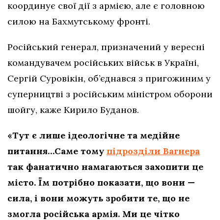
координує свої дії з армією, але є головною
силою на Бахмутському фронті.
Російський генерал, призначений у вересні
командувачем російських військ в Україні,
Сергій Суровікін, об’єднався з пригожиним у
суперництві з російським міністром оборони
шойгу, каже Кирило Буданов.
«Тут є лише ідеологічне та медійне
питання…Саме тому
підрозділи Вагнера
так фанатично намагаються захопити це
місто. Їм потрібно показати, що вони —
сила, і вони можуть зробити те, що не
змогла російська армія. Ми це чітко