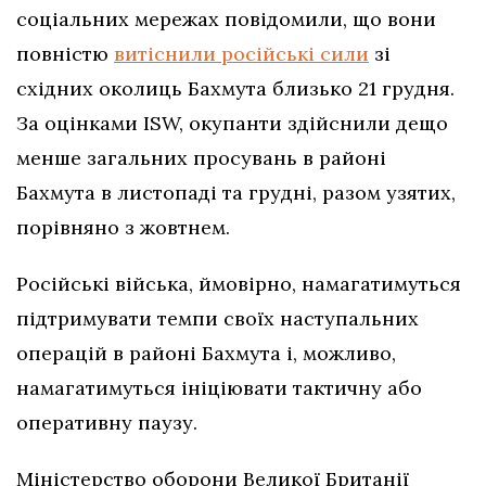
соціальних мережах повідомили, що вони
повністю
витіснили російські сили
зі
східних околиць Бахмута близько 21 грудня.
За оцінками ISW, окупанти здійснили дещо
менше загальних просувань в районі
Бахмута в листопаді та грудні, разом узятих,
порівняно з жовтнем.
Російські війська, ймовірно, намагатимуться
підтримувати темпи своїх наступальних
операцій в районі Бахмута і, можливо,
намагатимуться ініціювати тактичну або
оперативну паузу.
Міністерство оборони Великої Британії