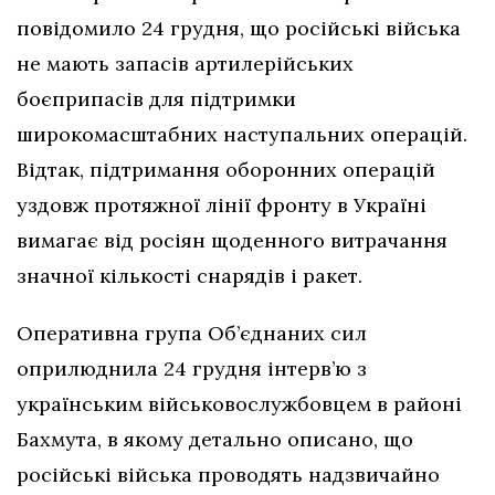
повідомило 24 грудня, що російські війська
не мають запасів артилерійських
боєприпасів для підтримки
широкомасштабних наступальних операцій.
Відтак, підтримання оборонних операцій
уздовж протяжної лінії фронту в Україні
вимагає від росіян щоденного витрачання
значної кількості снарядів і ракет.
Оперативна група Об’єднаних сил
оприлюднила 24 грудня інтерв’ю з
українським військовослужбовцем в районі
Бахмута, в якому детально описано, що
російські війська проводять надзвичайно