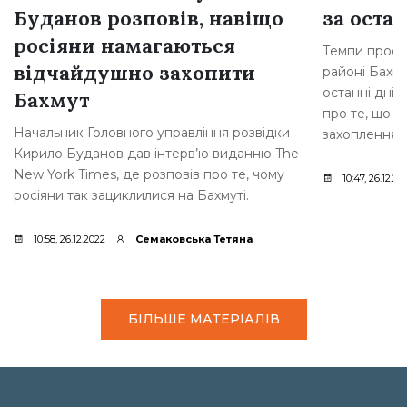
Буданов розповів, навіщо
за остан
росіяни намагаються
Темпи просув
відчайдушно захопити
районі Бахму
останні дні,
Бахмут
про те, що р
Начальник Головного управління розвідки
захоплення [
Кирило Буданов дав інтерв’ю виданню The
New York Times, де розповів про те, чому
10:47, 26.12.20
росіяни так зациклилися на Бахмуті.
10:58, 26.12.2022
Семаковська Тетяна
БІЛЬШЕ МАТЕРІАЛІВ