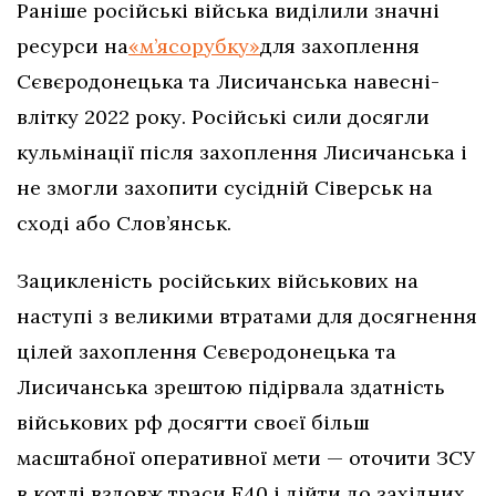
Раніше російські війська виділили значні
ресурси на
«м’ясорубку»
для захоплення
Сєвєродонецька та Лисичанська навесні-
влітку 2022 року. Російські сили досягли
кульмінації після захоплення Лисичанська і
не змогли захопити сусідній Сіверськ на
сході або Слов’янськ.
Зацикленість російських військових на
наступі з великими втратами для досягнення
цілей захоплення Сєвєродонецька та
Лисичанська зрештою підірвала здатність
військових рф досягти своєї більш
масштабної оперативної мети — оточити ЗСУ
в котлі вздовж траси Е40 і дійти до західних