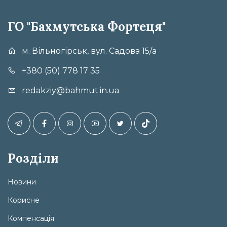
ГО "Бахмутська Фортеця"
м. Вільногірськ, вул. Садова 15/а
+380 (50) 778 17 35
redakziy@bahmut.in.ua
Розділи
Новини
Корисне
Компенсація