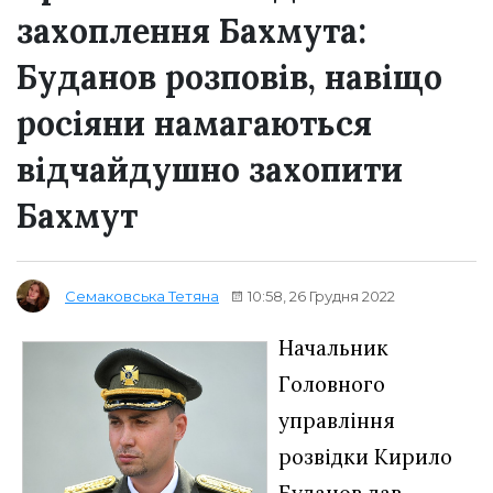
захоплення Бахмута:
Буданов розповів, навіщо
росіяни намагаються
відчайдушно захопити
Бахмут
10:58, 26 Грудня 2022
Семаковська Тетяна
Начальник
Головного
управління
розвідки Кирило