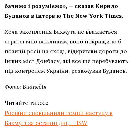
бачимо і розуміємо», — сказав Кирило
Буданов в інтерв’ю The New York Times.
Хоча захоплення Бахмута не вважається
стратегічно важливим, воно покращило б
позиції росії на сході, відкривши дороги до
інших міст Донбасу, які все ще перебувають
під контролем України, резюмував Буданов.
Фото: Вікіпедія
Читайте також:
Росіяни сповільнили темпи наступу в
Бахмуті за останні дні, — ISW