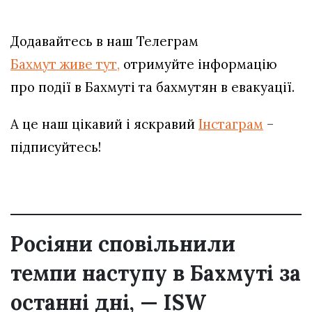
Додавайтесь в наш Телеграм
Бахмут живе тут,
отримуйте інформацію
про події в Бахмуті та бахмутян в евакуації.
А це наш цікавий і яскравий
Інстаграм
–
підписуйтесь!
Росіяни сповільнили
темпи наступу в Бахмуті за
останні дні, — ISW