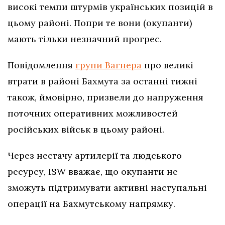
високі темпи штурмів українських позицій в
цьому районі. Попри те вони (окупанти)
мають тільки незначний прогрес.
Повідомлення
групи Вагнера
про великі
втрати в районі Бахмута за останні тижні
також, ймовірно, призвели до напруження
поточних оперативних можливостей
російських військ в цьому районі.
Через нестачу артилерії та людського
ресурсу, ISW вважає, що окупанти не
зможуть підтримувати активні наступальні
операції на Бахмутському напрямку.