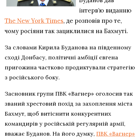
Буданов дав
інтерв’ю виданню
The New York Times
, де розповів про те,
чому росіяни так зациклилися на Бахмуті.
За словами Кирила Буданова на південному
сході Донбасу, політичні амбіції євгена
пригожина частково продиктували стратегію
з російського боку.
Засновник групи ПВК «Вагнер» оголосив так
званий хрестовий похід за захоплення міста
Бахмут, щоб витіснити конкурентних
командирів у російській регулярній армії,
вважає Буданов. На його думку,
ПВК «Вагнер»