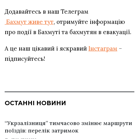
Додавайтесь в наш Телеграм
Бахмут живе тут
, отримуйте інформацію
про події в Бахмуті та бахмутян в евакуації.
А це наш цікавий і яскравий
Інстаграм
–
підписуйтесь!
ОСТАННІ НОВИНИ
“Укрзалізниця” тимчасово змінює маршрути
поїздів: перелік затримок