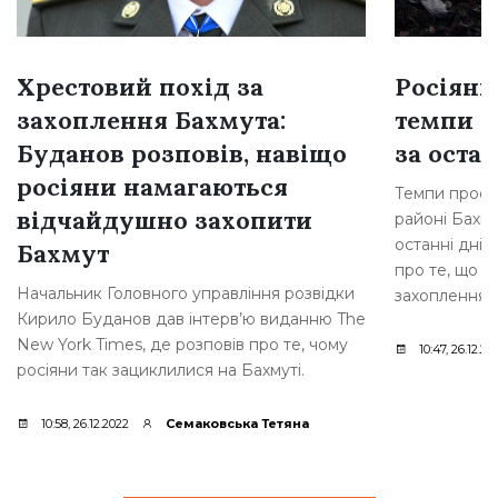
Хрестовий похід за
Росіяни
захоплення Бахмута:
темпи н
Буданов розповів, навіщо
за остан
росіяни намагаються
Темпи просув
відчайдушно захопити
районі Бахму
останні дні,
Бахмут
про те, що р
Начальник Головного управління розвідки
захоплення [
Кирило Буданов дав інтерв’ю виданню The
New York Times, де розповів про те, чому
10:47, 26.12.20
росіяни так зациклилися на Бахмуті.
10:58, 26.12.2022
Семаковська Тетяна