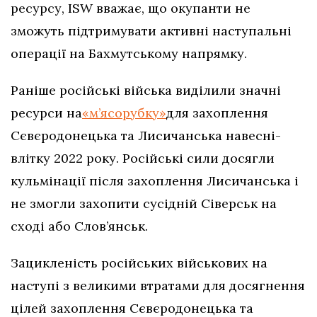
ресурсу, ISW вважає, що окупанти не
зможуть підтримувати активні наступальні
операції на Бахмутському напрямку.
Раніше російські війська виділили значні
ресурси на
«м’ясорубку»
для захоплення
Сєвєродонецька та Лисичанська навесні-
влітку 2022 року. Російські сили досягли
кульмінації після захоплення Лисичанська і
не змогли захопити сусідній Сіверськ на
сході або Слов’янськ.
Зацикленість російських військових на
наступі з великими втратами для досягнення
цілей захоплення Сєвєродонецька та