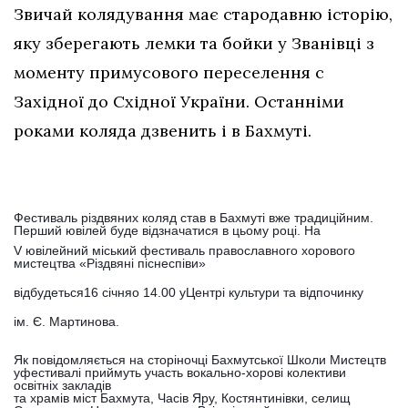
Звичай колядування має стародавню історію,
яку зберегають лемки та бойки у Званівці з
моменту примусового переселення с
Західної до Східної України. Останніми
роками коляда дзвенить і в Бахмуті.
Фестиваль різдвяних коляд став в Бахмуті вже традиційним.
Перший ювілей буде відзначатися в цьому році. На
V ювілейний міський фестиваль православного хорового
мистецтва «Різдвяні піснеспіви»
відбудеться
16 січня
о 14.00 у
Центрі культури та відпочинку
ім. Є. Мартинова.
Як повідомляється на сторіночці Бахмутської Школи Мистецтв
у
фестивалі приймуть участь вокально-хорові колективи
освітніх закладів
та храмів міст Бахмута, Часів Яру, Костянтинівки, селищ