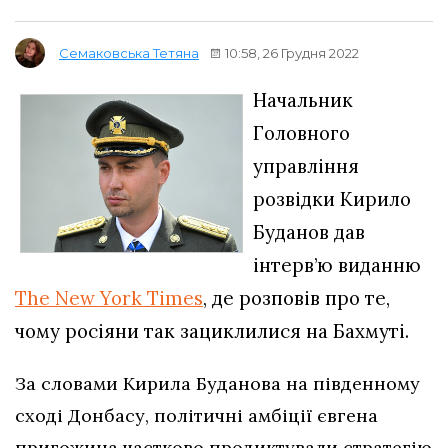
10:58, 26 Грудня 2022
Семаковська Тетяна
Начальник
Головного
управління
розвідки Кирило
Буданов дав
інтерв’ю виданню
The New York Times
, де розповів про те,
чому росіяни так зациклилися на Бахмуті.
За словами Кирила Буданова на південному
сході Донбасу, політичні амбіції євгена
пригожина частково продиктували стратегію