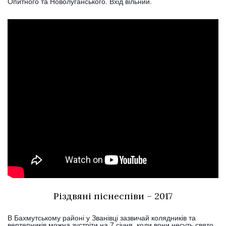
Опитного та Новолуганського. Вхід вільний.
Різдвяні піснеспіви – 2017
В Бахмутському районі у Званівці зазвичай колядників та
вертепників можна зустріти на 7 січня, коли вони несуть свято