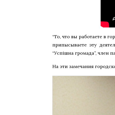
“То, что вы работаете в го
припысываете эту деятел
“Успішна громада”, член п
На эти замечания городско