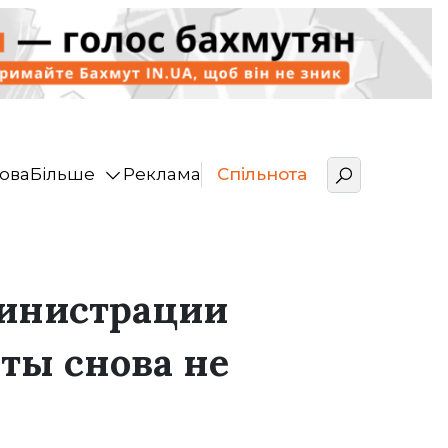
ова
Більше
Реклама
Спільнота
министрации
ты снова не