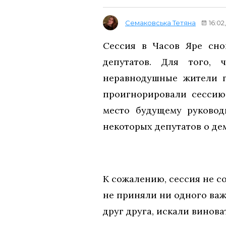
Семаковська Тетяна
16:02
Сессия в Часов Яре сно
депутатов. Для того,
неравнодушные жители г
проигнорировали сессию.
место будущему руковод
некоторых депутатов о д
К сожалению, сессия не с
не приняли ни одного важ
друг друга, искали винов