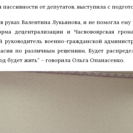
 пассивности от депутатов, выступила с подгот
в руках Валентина Лукьянова, и не помогла ему
орма децентрализации и Часвовоярская громад
й руководитель военно-гражданской администр
ласия по различным решениям. Будет распреде
од будет жить” – говорила Ольга Опанасенко.