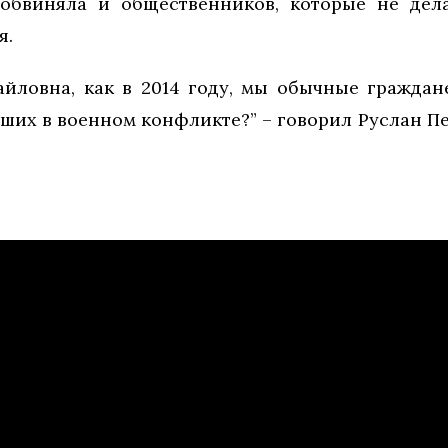
 обвиняла и общественников, которые не дел
я.
айловна, как в 2014 году, мы обычные граждан
вших в военном конфликте?” – говорил Руслан П
.