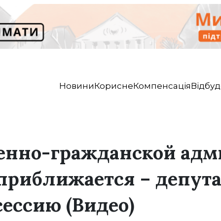
Новини
Корисне
Компенсація
Відбуд
оенно-гражданской ад
 приближается – депута
сессию (Видео)