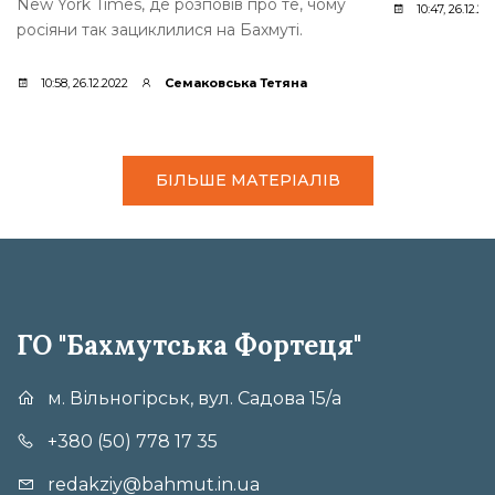
New York Times, де розповів про те, чому
10:47, 26.12.20
росіяни так зациклилися на Бахмуті.
10:58, 26.12.2022
Семаковська Тетяна
БІЛЬШЕ МАТЕРІАЛІВ
ГО "Бахмутська Фортеця"
м. Вільногірськ, вул. Садова 15/а
+380 (50) 778 17 35
redakziy@bahmut.in.ua