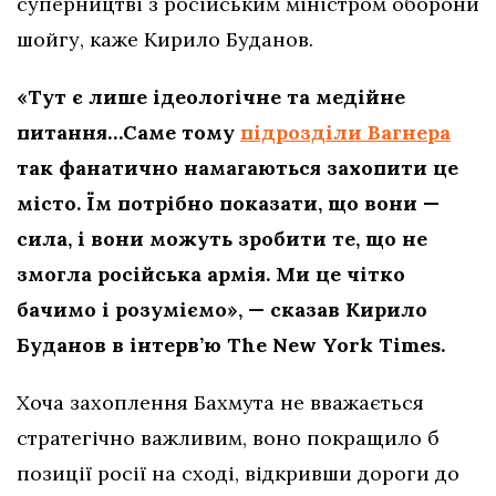
суперництві з російським міністром оборони
шойгу, каже Кирило Буданов.
«Тут є лише ідеологічне та медійне
питання…Саме тому
підрозділи Вагнера
так фанатично намагаються захопити це
місто. Їм потрібно показати, що вони —
сила, і вони можуть зробити те, що не
змогла російська армія. Ми це чітко
бачимо і розуміємо», — сказав Кирило
Буданов в інтерв’ю The New York Times.
Хоча захоплення Бахмута не вважається
стратегічно важливим, воно покращило б
позиції росії на сході, відкривши дороги до