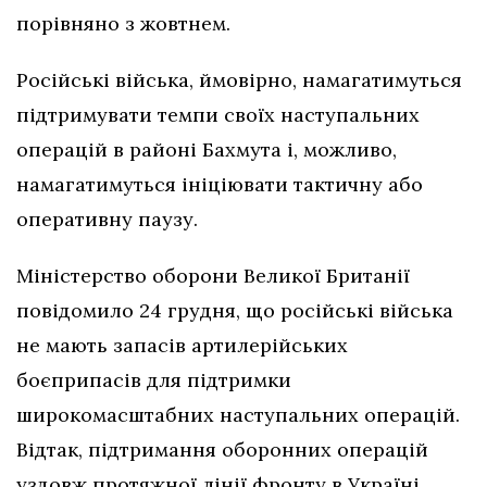
порівняно з жовтнем.
Російські війська, ймовірно, намагатимуться
підтримувати темпи своїх наступальних
операцій в районі Бахмута і, можливо,
намагатимуться ініціювати тактичну або
оперативну паузу.
Міністерство оборони Великої Британії
повідомило 24 грудня, що російські війська
не мають запасів артилерійських
боєприпасів для підтримки
широкомасштабних наступальних операцій.
Відтак, підтримання оборонних операцій
уздовж протяжної лінії фронту в Україні