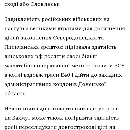
сході або Слов’янськ.
Зацикленість російських військових на
наступі з великими втратами для досягнення
цілей захоплення Сєвєродонецька та
Лисичанська зрештою підірвала здатність
військових рф досягти своєї більш
масштабної оперативної мети — оточити ЗСУ
в котлі вздовж траси Е40 і дійти до західних
адміністративних кордонів Донецької
області.
Невпинний і дороговартісний наступ росії
на Бахмут може також погіршити здатність
росії переслідувати довгострокові цілі на