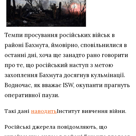
Темпи просування російських військ в
районі Бахмута, ймовірно, сповільнилися в
останні дні, хоча ще занадто рано говорити
про те, що російський наступ з метою
захоплення Бахмута досягнув кульмінації.
Водночас, як вважає ISW, окупанти прагнуть
оперативної паузи.
Такі дані
наводить
Інститут вивчення війни.
Російські джерела повідомляють, що