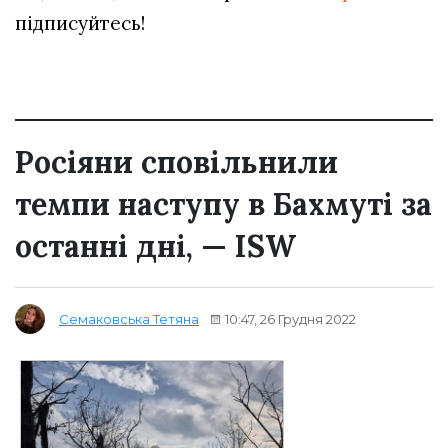
підписуйтесь!
Росіяни сповільнили
темпи наступу в Бахмуті за
останні дні, — ISW
10:47, 26 Грудня 2022
Семаковська Тетяна