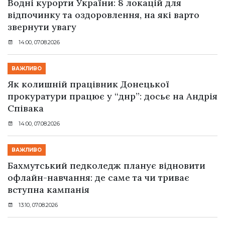
Водні курорти України: 8 локацій для
відпочинку та оздоровлення, на які варто
звернути увагу
14:00, 07.08.2026
ВАЖЛИВО
Як колишній працівник Донецької
прокуратури працює у “днр”: досьє на Андрія
Співака
14:00, 07.08.2026
ВАЖЛИВО
Бахмутський педколедж планує відновити
офлайн-навчання: де саме та чи триває
вступна кампанія
13:10, 07.08.2026