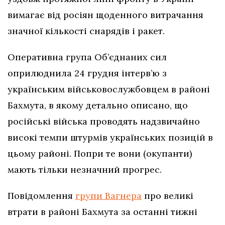
вимагає від росіян щоденного витрачання
значної кількості снарядів і ракет.
Оперативна група Об’єднаних сил
оприлюднила 24 грудня інтерв’ю з
українським військовослужбовцем в районі
Бахмута, в якому детально описано, що
російські війська проводять надзвичайно
високі темпи штурмів українських позицій в
цьому районі. Попри те вони (окупанти)
мають тільки незначний прогрес.
Повідомлення
групи Вагнера
про великі
втрати в районі Бахмута за останні тижні