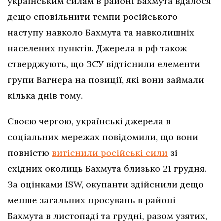
українським силам в районі Бахмута вдалося
дещо сповільнити темпи російського
наступу навколо Бахмута та навколишніх
населених пунктів. Джерела в рф також
стверджують, що ЗСУ відтіснили елементи
групи Вагнера на позиції, які вони займали
кілька днів тому.
Своєю чергою, українські джерела в
соціальних мережах повідомили, що вони
повністю
витіснили російські сили
зі
східних околиць Бахмута близько 21 грудня.
За оцінками ISW, окупанти здійснили дещо
менше загальних просувань в районі
Бахмута в листопаді та грудні, разом узятих,