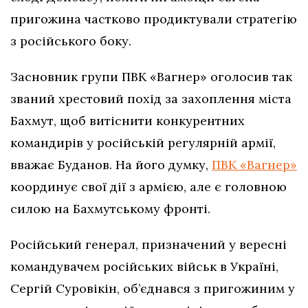
пригожина частково продиктували стратегію
з російського боку.
Засновник групи ПВК «Вагнер» оголосив так
званий хрестовий похід за захоплення міста
Бахмут, щоб витіснити конкурентних
командирів у російській регулярній армії,
вважає Буданов. На його думку,
ПВК «Вагнер»
координує свої дії з армією, але є головною
силою на Бахмутському фронті.
Російський генерал, призначений у вересні
командувачем російських військ в Україні,
Сергій Суровікін, об’єднався з пригожиним у