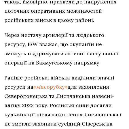
також, ймовірно, призвели до напруження
поточних оперативних можливостей
російських військ в цьому районі.
Через нестачу артилерії та людського
ресурсу, ISW вважає, що окупанти не
зможуть підтримувати активні наступальні
операції на Бахмутському напрямку.
Раніше російські війська виділили значні
ресурси на
«м’ясорубку»
для захоплення
Сєвєродонецька та Лисичанська навесні-
влітку 2022 року. Російські сили досягли
кульмінації після захоплення Лисичанська і
не змогли захопити сусідній Сіверськ на