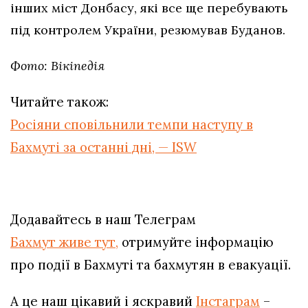
інших міст Донбасу, які все ще перебувають
під контролем України, резюмував Буданов.
Фото: Вікіпедія
Читайте також:
Росіяни сповільнили темпи наступу в
Бахмуті за останні дні, — ISW
Додавайтесь в наш Телеграм
Бахмут живе тут,
отримуйте інформацію
про події в Бахмуті та бахмутян в евакуації.
А це наш цікавий і яскравий
Інстаграм
–