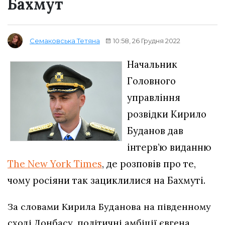
Бахмут
10:58, 26 Грудня 2022
Семаковська Тетяна
Начальник
Головного
управління
розвідки Кирило
Буданов дав
інтерв’ю виданню
The New York Times
, де розповів про те,
чому росіяни так зациклилися на Бахмуті.
За словами Кирила Буданова на південному
сході Донбасу, політичні амбіції євгена