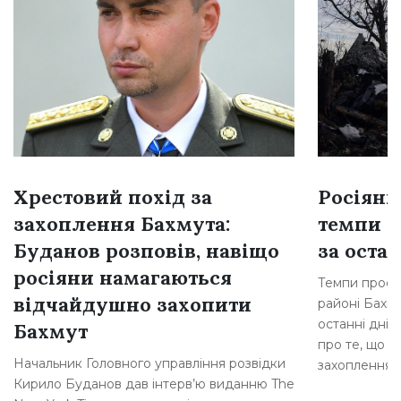
Хрестовий похід за
Росіяни
захоплення Бахмута:
темпи н
Буданов розповів, навіщо
за остан
росіяни намагаються
Темпи просув
відчайдушно захопити
районі Бахму
останні дні,
Бахмут
про те, що р
Начальник Головного управління розвідки
захоплення [
Кирило Буданов дав інтерв’ю виданню The