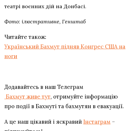
театрі воєнних дій на Донбасі.
Фото: ілюстративне, Генштаб
Читайте також:
Український Бахмут підняв Конгрес США на
ноги
Додавайтесь в наш Телеграм
Бахмут живе тут
, отримуйте інформацію
про події в Бахмуті та бахмутян в евакуації.
А це наш цікавий і яскравий
Інстаграм
–