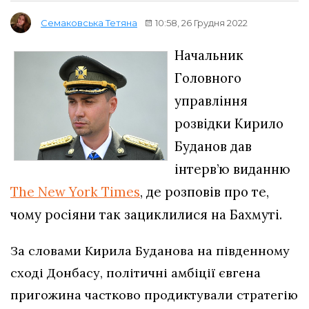
10:58, 26 Грудня 2022
Семаковська Тетяна
Начальник
Головного
управління
розвідки Кирило
Буданов дав
інтерв’ю виданню
The New York Times
, де розповів про те,
чому росіяни так зациклилися на Бахмуті.
За словами Кирила Буданова на південному
сході Донбасу, політичні амбіції євгена
пригожина частково продиктували стратегію