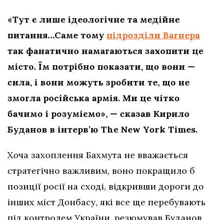
«Тут є лише ідеологічне та медійне
питання…Саме тому
підрозділи Вагнера
так фанатично намагаються захопити це
місто. Їм потрібно показати, що вони —
сила, і вони можуть зробити те, що не
змогла російська армія. Ми це чітко
бачимо і розуміємо», — сказав Кирило
Буданов в інтерв’ю The New York Times.
Хоча захоплення Бахмута не вважається
стратегічно важливим, воно покращило б
позиції росії на сході, відкривши дороги до
інших міст Донбасу, які все ще перебувають
під контролем України, резюмував Буданов.