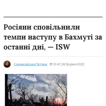
Росіяни сповільнили
темпи наступу в Бахмуті за
останні дні, — ISW
10:47, 26 Грудня 2022
Семаковська Тетяна