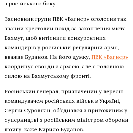
з російського боку.
Засновник групи ПВК «Вагнер» оголосив так
званий хрестовий похід за захоплення міста
Бахмут, щоб витіснити конкурентних
командирів у російській регулярній армії,
вважає Буданов. На його думку,
ПВК «Вагнер»
координує свої дії з армією, але є головною
силою на Бахмутському фронті.
Російський генерал, призначений у вересні
командувачем російських військ в Україні,
Сергій Суровікін, об’єднався з пригожиним у
суперництві з російським міністром оборони
шойгу, каже Кирило Буданов.