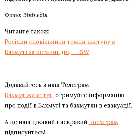
Фото: Вікіпедія
Читайте також:
Росіяни сповільнили темпи наступу в
Бахмуті за останні дні, — ISW
Додавайтесь в наш Телеграм
Бахмут живе тут,
отримуйте інформацію
про події в Бахмуті та бахмутян в евакуації.
А це наш цікавий і яскравий
Інстаграм
–
підписуйтесь!