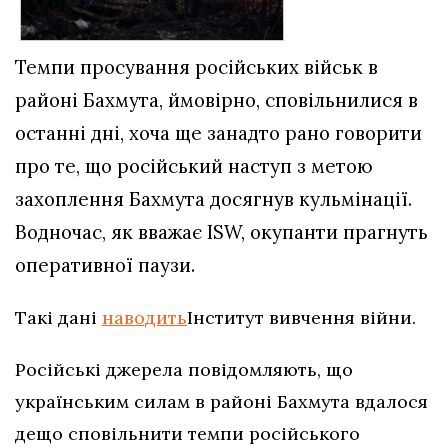
Темпи просування російських військ в
районі Бахмута, ймовірно, сповільнилися в
останні дні, хоча ще занадто рано говорити
про те, що російський наступ з метою
захоплення Бахмута досягнув кульмінації.
Водночас, як вважає ISW, окупанти прагнуть
оперативної паузи.
Такі дані
наводить
Інститут вивчення війни.
Російські джерела повідомляють, що
українським силам в районі Бахмута вдалося
дещо сповільнити темпи російського