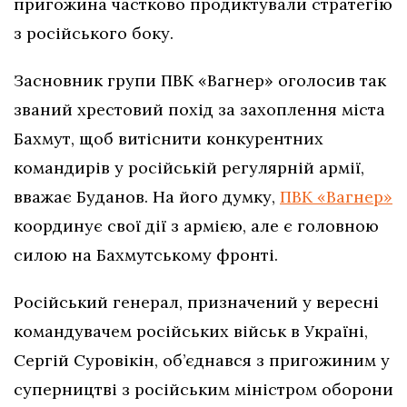
пригожина частково продиктували стратегію
з російського боку.
Засновник групи ПВК «Вагнер» оголосив так
званий хрестовий похід за захоплення міста
Бахмут, щоб витіснити конкурентних
командирів у російській регулярній армії,
вважає Буданов. На його думку,
ПВК «Вагнер»
координує свої дії з армією, але є головною
силою на Бахмутському фронті.
Російський генерал, призначений у вересні
командувачем російських військ в Україні,
Сергій Суровікін, об’єднався з пригожиним у
суперництві з російським міністром оборони