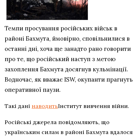
Темпи просування російських військ в
районі Бахмута, ймовірно, сповільнилися в
останні дні, хоча ще занадто рано говорити
про те, що російський наступ з метою
захоплення Бахмута досягнув кульмінації.
Водночас, як вважає ISW, окупанти прагнуть
оперативної паузи.
Такі дані
наводить
Інститут вивчення війни.
Російські джерела повідомляють, що
українським силам в районі Бахмута вдалося