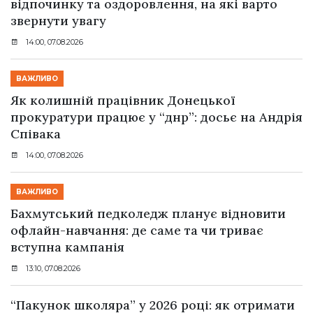
відпочинку та оздоровлення, на які варто
звернути увагу
14:00, 07.08.2026
ВАЖЛИВО
Як колишній працівник Донецької
прокуратури працює у “днр”: досьє на Андрія
Співака
14:00, 07.08.2026
ВАЖЛИВО
Бахмутський педколедж планує відновити
офлайн-навчання: де саме та чи триває
вступна кампанія
13:10, 07.08.2026
“Пакунок школяра” у 2026 році: як отримати