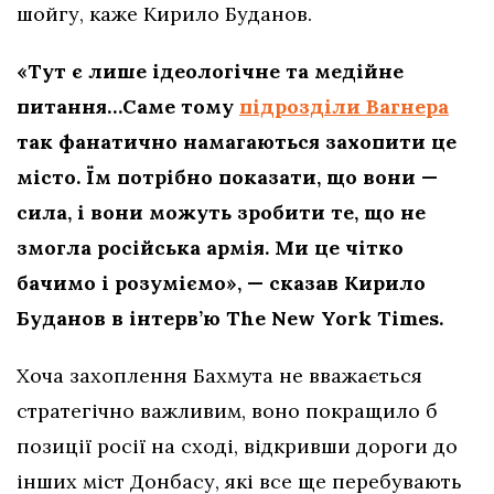
шойгу, каже Кирило Буданов.
«Тут є лише ідеологічне та медійне
питання…Саме тому
підрозділи Вагнера
так фанатично намагаються захопити це
місто. Їм потрібно показати, що вони —
сила, і вони можуть зробити те, що не
змогла російська армія. Ми це чітко
бачимо і розуміємо», — сказав Кирило
Буданов в інтерв’ю The New York Times.
Хоча захоплення Бахмута не вважається
стратегічно важливим, воно покращило б
позиції росії на сході, відкривши дороги до
інших міст Донбасу, які все ще перебувають