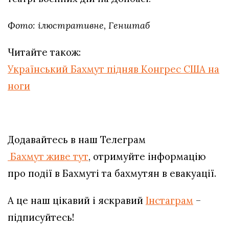
Фото: ілюстративне, Генштаб
Читайте також:
Український Бахмут підняв Конгрес США на
ноги
Додавайтесь в наш Телеграм
Бахмут живе тут
, отримуйте інформацію
про події в Бахмуті та бахмутян в евакуації.
А це наш цікавий і яскравий
Інстаграм
–
підписуйтесь!