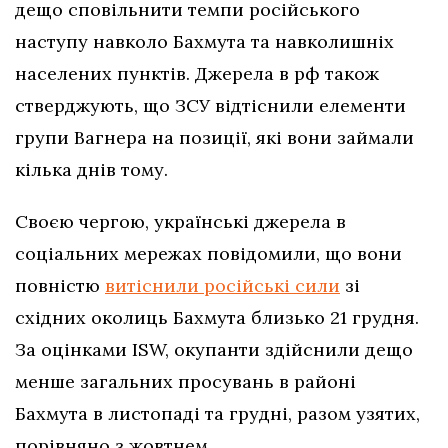
дещо сповільнити темпи російського
наступу навколо Бахмута та навколишніх
населених пунктів. Джерела в рф також
стверджують, що ЗСУ відтіснили елементи
групи Вагнера на позиції, які вони займали
кілька днів тому.
Своєю чергою, українські джерела в
соціальних мережах повідомили, що вони
повністю
витіснили російські сили
зі
східних околиць Бахмута близько 21 грудня.
За оцінками ISW, окупанти здійснили дещо
менше загальних просувань в районі
Бахмута в листопаді та грудні, разом узятих,
порівняно з жовтнем.