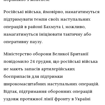
Російські війська, ймовірно, намагатимуться
підтримувати темпи своїх наступальних
операцій в районі Бахмута і, можливо,
намагатимуться ініціювати тактичну або
оперативну паузу.
Міністерство оборони Великої Британії
повідомило 24 грудня, що російські війська
не мають запасів артилерійських
боєприпасів для підтримки
широкомасштабних наступальних операцій.
Відтак, підтримання оборонних операцій
уздовж протяжної лінії фронту в Україні