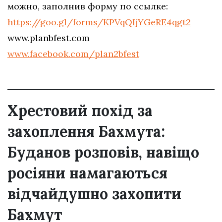
можно, заполнив форму по ссылке:
https://goo.gl/forms/KPVqQIjYGeRE4qgt2
www.planbfest.com
www.facebook.com/plan2bfest
Хрестовий похід за
захоплення Бахмута:
Буданов розповів, навіщо
росіяни намагаються
відчайдушно захопити
Бахмут