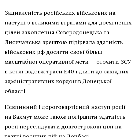
Зацикленість російських військових на
наступі з великими втратами для досягнення
цілей захоплення Сєвєродонецька та
Лисичанська зрештою підірвала здатність
військових рф досягти своєї більш
масштабної оперативної мети — оточити ЗСУ
в котлі вздовж траси Е40 і дійти до західних
адміністративних кордонів Донецької
області.
Невпинний і дороговартісний наступ росії
на Бахмут може також погіршити здатність
росії переслідувати довгострокові цілі на
театрі воєнних дій на Донбасі.