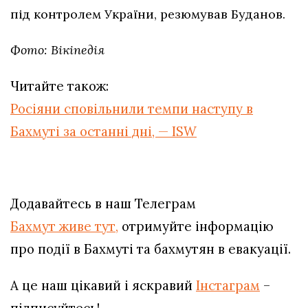
під контролем України, резюмував Буданов.
Фото: Вікіпедія
Читайте також:
Росіяни сповільнили темпи наступу в
Бахмуті за останні дні, — ISW
Додавайтесь в наш Телеграм
Бахмут живе тут,
отримуйте інформацію
про події в Бахмуті та бахмутян в евакуації.
А це наш цікавий і яскравий
Інстаграм
–
підписуйтесь!