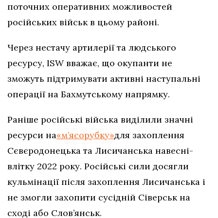
поточних оперативних можливостей
російських військ в цьому районі.
Через нестачу артилерії та людського
ресурсу, ISW вважає, що окупанти не
зможуть підтримувати активні наступальні
операції на Бахмутському напрямку.
Раніше російські війська виділили значні
ресурси на
«м’ясорубку»
для захоплення
Сєвєродонецька та Лисичанська навесні-
влітку 2022 року. Російські сили досягли
кульмінації після захоплення Лисичанська і
не змогли захопити сусідній Сіверськ на
сході або Слов’янськ.