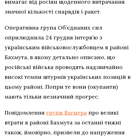
вимагає від росіян щоденного витрачання
значної кількості снарядів і ракет.
Оперативна група Об’єднаних сил
оприлюднила 24 грудня інтерв’ю з
українським військовослужбовцем в районі
Бахмута, в якому детально описано, що
російські війська проводять надзвичайно
високі темпи штурмів українських позицій в
цьому районі. Попри те вони (окупанти)
мають тільки незначний прогрес.
Повідомлення
групи Вагнера
про великі
втрати в районі Бахмута за останні тижні
також, ймовірно, призвели до напруження