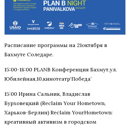
Расписание ​​программы​​ на​​ 21​​октября ​​в ​​
Бахмуте​​ ​​Соледаре.
15:00​​-​​18:00 ​​PLAN​​B​​ Конференция Бахмут​,​​ул.​​
Юбилейная,​​10,​​кинотеатр​​‘Победа’
15:00 ​​Ирина ​​Сальник,​​ Владислав ​​
Бурховецкий ​​(Reclaim ​​Your ​​Hometown,
Харьков-Берлин) Reclaim ​Your​​Hometown: ​​
креативный ​​активизм​​ в​​ городском ​​