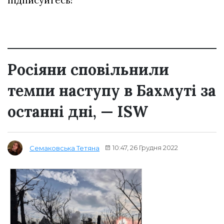
Росіяни сповільнили
темпи наступу в Бахмуті за
останні дні, — ISW
10:47, 26 Грудня 2022
Семаковська Тетяна