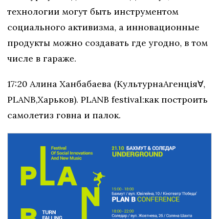
технологии могут быть инструментом
социального активизма, а инновационные
продукты можно создавать где угодно, в том
числе в гараже.
17:20 ​​Алина​​ Ханбабаева​​ (Культурна​​Агенцiя​​
​,​​
∀
PLAN​​B,​​Харьков). PLAN​​B ​​festival:​​как ​​построить ​​
самолет​​из ​​говна​​ и ​​палок.