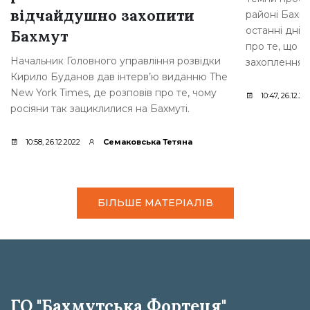
відчайдушно захопити
районі Бахму
останні дні,
Бахмут
про те, що р
Начальник Головного управління розвідки
захоплення [
Кирило Буданов дав інтерв’ю виданню The
New York Times, де розповів про те, чому
10:47, 26.12.20
росіяни так зациклилися на Бахмуті.
10:58, 26.12.2022
Семаковська Тетяна
БІЛЬШЕ МАТЕРІАЛІВ
ГО "Бахмутська Фортеця"