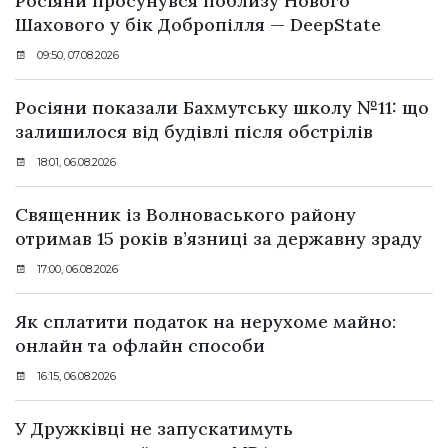
Росіяни просунувся поблизу Нового
Шахового у бік Добропілля — DeepState
09:50, 07.08.2026
Росіяни показали Бахмутську школу №11: що
залишилося від будівлі після обстрілів
18:01, 06.08.2026
Священник із Волноваського району
отримав 15 років в’язниці за державну зраду
17:00, 06.08.2026
Як сплатити податок на нерухоме майно:
онлайн та офлайн способи
16:15, 06.08.2026
У Дружківці не запускатимуть