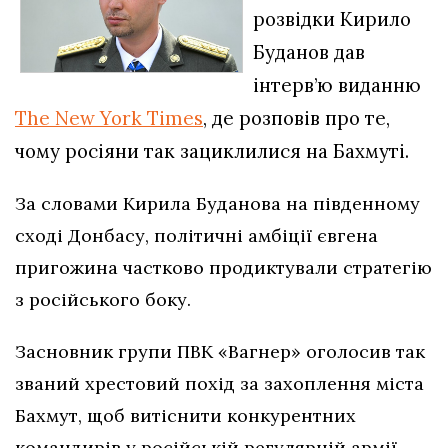
розвідки Кирило
Буданов дав
інтерв’ю виданню
The New York Times
, де розповів про те,
чому росіяни так зациклилися на Бахмуті.
За словами Кирила Буданова на південному
сході Донбасу, політичні амбіції євгена
пригожина частково продиктували стратегію
з російського боку.
Засновник групи ПВК «Вагнер» оголосив так
званий хрестовий похід за захоплення міста
Бахмут, щоб витіснити конкурентних
командирів у російській регулярній армії,