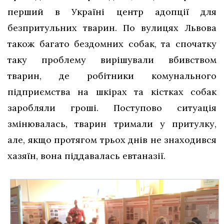
перший в Україні центр адопції для
безпритульних тварин. По вулицях Львова
також багато бездомних собак, та спочатку
таку проблему вирішували вбивством
тварин, де робітники комунального
підприємства на шкірах та кістках собак
заробляли гроші. Поступово ситуація
змінювалась, тварин тримали у притулку,
але, якщо протягом трьох днів не знаходився
хазяїн, вона піддавалась евтаназії.