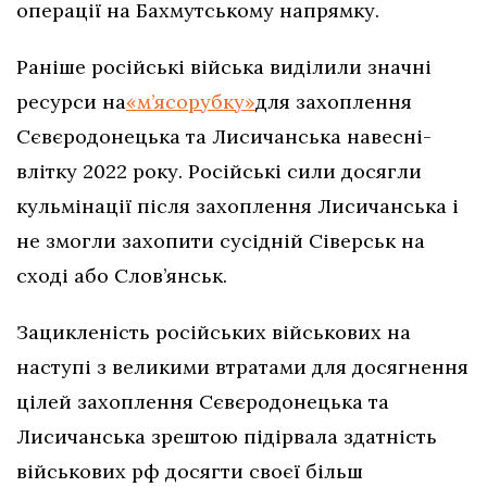
операції на Бахмутському напрямку.
Раніше російські війська виділили значні
ресурси на
«м’ясорубку»
для захоплення
Сєвєродонецька та Лисичанська навесні-
влітку 2022 року. Російські сили досягли
кульмінації після захоплення Лисичанська і
не змогли захопити сусідній Сіверськ на
сході або Слов’янськ.
Зацикленість російських військових на
наступі з великими втратами для досягнення
цілей захоплення Сєвєродонецька та
Лисичанська зрештою підірвала здатність
військових рф досягти своєї більш