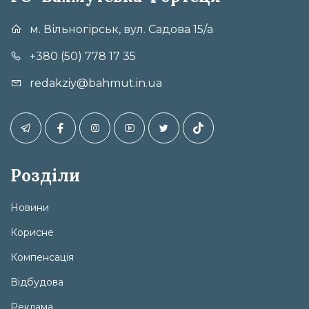
м. Вільногірськ, вул. Садова 15/а
+380 (50) 778 17 35
redakziy@bahmut.in.ua
Розділи
Новини
Корисне
Компенсація
Відбудова
Реклама