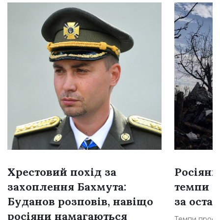
Хрестовий похід за
Росіяни
захоплення Бахмута:
темпи н
Буданов розповів, навіщо
за остан
росіяни намагаються
Темпи просув