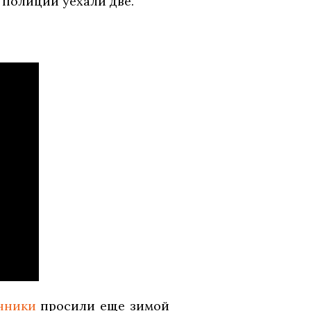
 полиции уехали две.
нники
просили еще зимой