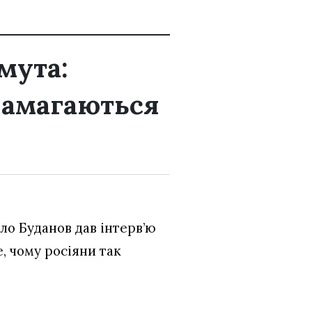
мута:
намагаються
ло Буданов дав інтерв’ю
е, чому росіяни так