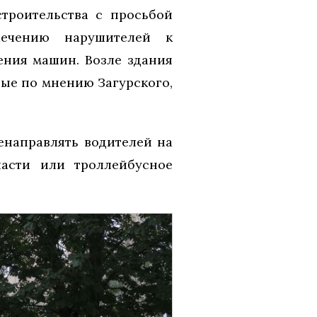
строительства с просьбой
лечению нарушителей к
ения машин. Возле здания
орые по мнению Загурского,
енаправлять водителей на
ласти или троллейбусное