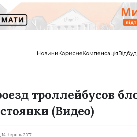
Новини
Корисне
Компенсація
Відбуд
роезд троллейбусов б
стоянки (Видео)
, 14 Червня 2017