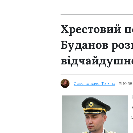
Хрестовий п
Буданов роз
відчайдушно
Семаковська Тетяна
10:58