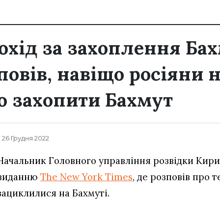
охід за захоплення Бах
повів, навіщо росіяни 
 захопити Бахмут
, 26 Грудня 2022
Начальник Головного управління розвідки Кири
виданню
The New York Times
, де розповів про т
зациклилися на Бахмуті.