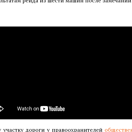
ультатам рейда из шести машин после замечаний
у участку дороги у правоохранителей
обществе