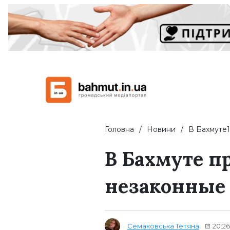
Головна
Новини
В Бахмуте1
В Бахмуте п
незаконные 
Семаковська Тетяна
20:26