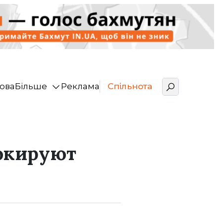
ова
Більше
Реклама
Спільнота
локируют