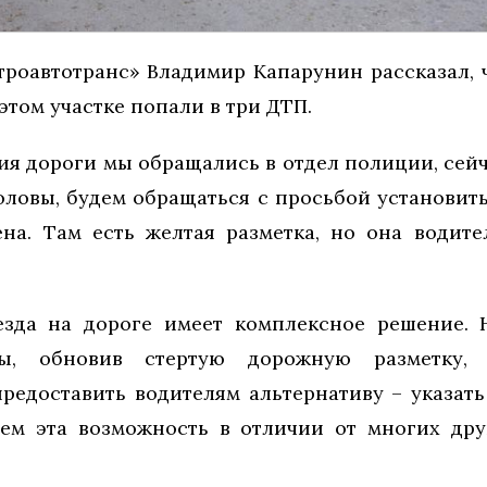
троавтотранс» Владимир Капарунин рассказал, ч
этом участке попали в три ДТП.
ия дороги мы обращались в отдел полиции, сейч
оловы, будем обращаться с просьбой установит
ена. Там есть желтая разметка, но она водите
езда на дороге имеет комплексное решение. 
ры, обновив стертую дорожную разметку,
предоставить водителям альтернативу – указать
чем эта возможность в отличии от многих дру