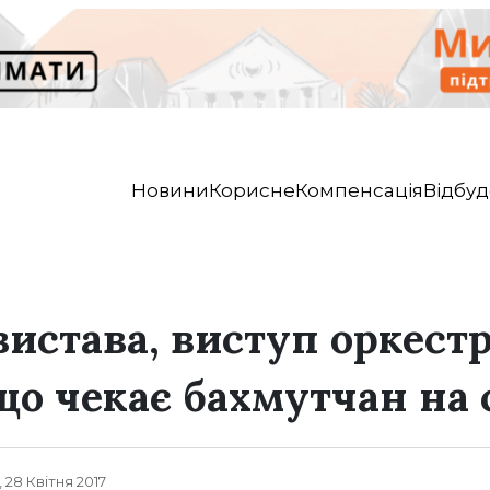
Новини
Корисне
Компенсація
Відбуд
истава, виступ оркестр
що чекає бахмутчан на 
, 28 Квітня 2017