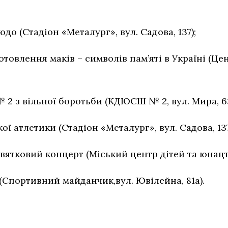
юдо (Стадіон «Металург», вул. Садова, 137);
отовлення маків – символів пам’яті в Україні (Це
2 з вільної боротьби (КДЮСШ № 2, вул. Мира, 63
кої атлетики (Стадіон «Металург», вул. Садова, 137
святковий концерт (Міський центр дітей та юнацтв
 (Спортивний майданчик,вул. Ювілейна, 81а).