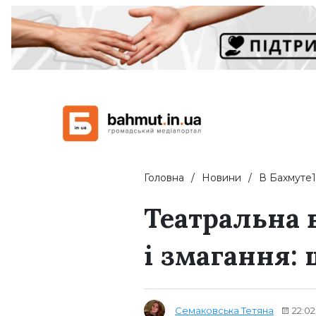
Головна
Новини
В Бахмуте1
Театральна в
і змагання: 
Семаковська Тетяна
22:02