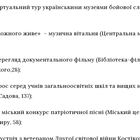
 віртуальний тур українськими музеями бойової с
 кожного живе» – музична вітальня (Центральна мі
о-перегляд документального фільму (Бібліоте
,28);
рос серед учнів загальноосвітніх шкіл та вищих 
адова, 137);
– міський конкурс патріотичної пісні (Міський це
, 58);
зустріч з ветераном Другої світової війни Костік