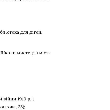
а бібліотека для дітей,
в Школи мистецтв міста
війни 1919 р. і
онтова, 25);