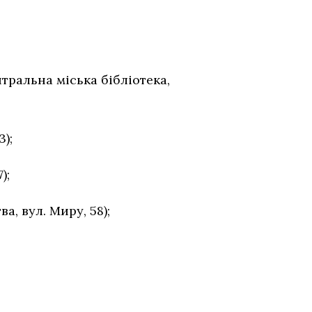
нтральна міська бібліотека,
);
);
а, вул. Миру, 58);