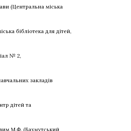
лави (Центральна міська
ська бібліотека для дітей,
ка-філіал № 2,
навчальних закладів
нтр дітей та
овим М.Ф. (Бахмутський