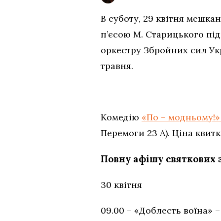
В суботу, 29 квітня мешка
п’єсою М. Старицького під
оркестру Збройних сил Укр
травня.
Комедію
«По – модньому!»
Перемоги 23 А). Ціна квитк
Повну афішу святкових з
30 квітня
09.00 – «Доблесть воїна» –