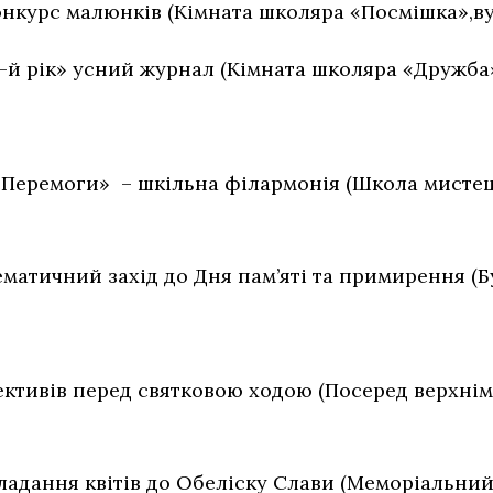
конкурс малюнків (Кімната школяра «Посмішка»,вул
-й рік» усний журнал (Кімната школяра «Дружба», 
лавішах Перемоги» – шкільна філармоні
тематичний захід до Дня пам’яті та примирення (Б
лективів перед святковою ходою (Посеред верхні
кладання квітів до Обеліску Слави (Меморіальни