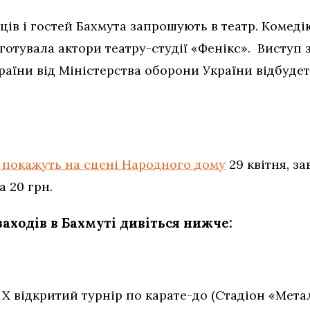
нців і гостей Бахмута запрошують в театр. Комеді
готувала актори театру-студії «Фенікс». Виступ
аїни від Міністерства оборони України відбудет
 покажуть на сцені Народного дому
29 квітня, зав
а 20 грн.
аходів в Бахмуті дивіться нижче:
 X відкритий турнір по карате-до (Стадіон «Металу