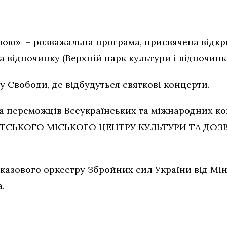
трою» – розважальна програма, присвячена відкр
а відпочинку (Верхній парк культури і відпочинку
щу Свободи, де відбудуться святкові концерти.
а переможців Всеукраїнських та міжнародних кон
МУТСЬКОГО МІСЬКОГО ЦЕНТРУ КУЛЬТУРИ ТА ДОЗВ
оказового оркестру Збройних сил України від Мі
.