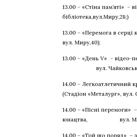
13.00 – «Стіна пам’яті» –
бібліотека,вул.Миру,28;)
13.00 – «Перемога в серці
вул. Миру,40);
13.00 – «День V» – віде
вул. Чайковського
14.00 – Легкоатлетичний к
(Стадіон «Металург», вул. С
14.00 – «Пісні перемоги» 
юнацтва, вул. Миру
14.00 – «Той що поряд» – 