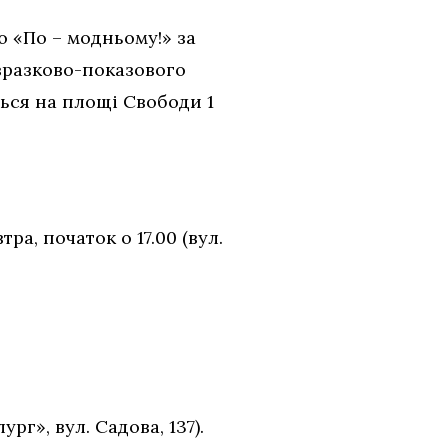
ю «По – модньому!» за
 зразково-показового
ься на площі Свободи 1
тра, початок о 17.00 (вул.
рг», вул. Садова, 137).