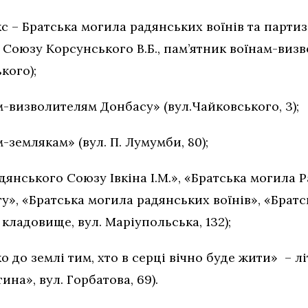
– Братська могила радянських воїнів та партиза
Союзу Корсунського В.Б., пам’ятник воїнам-визв
ького);
зволителям Донбасу» (вул.Чайковського, 3);
лякам» (вул. П. Лумумби, 80);
кого Союзу Івкіна І.М.», «Братська могила Ра
», «Братська могила радянських воїнів», «Брат
ладовище, вул. Маріупольська, 132);
о до землі тим, хто в серці вічно буде жити» – л
на», вул. Горбатова, 69).