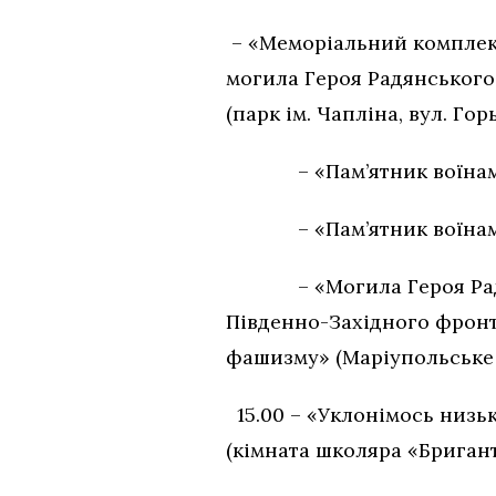
– «Меморіальний комплекс 
могила Героя Радянського 
(парк ім. Чапліна, вул. Гор
– «Пам’ятник воїнам-ви
– «Пам’ятник воїнам-зем
– «Могила Героя Радянсь
Південно-Західного фронту
фашизму» (Маріупольське к
15.00 – «Уклонімось низьк
(кімната школяра «Бриганти