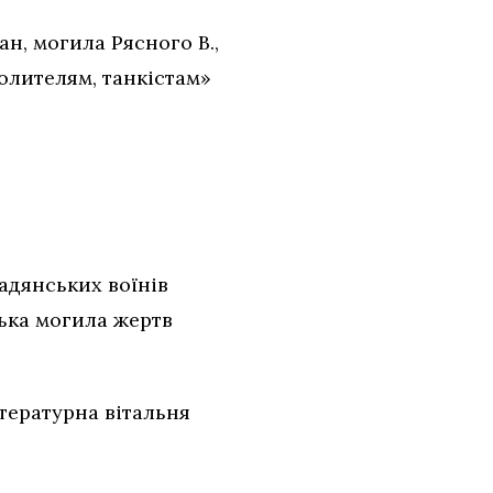
н, могила Рясного В.,
олителям, танкістам»
дянських воїнів
ська могила жертв
ітературна вітальня