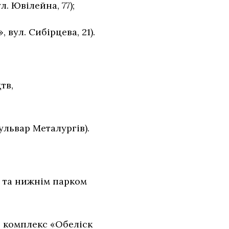
. Ювілейна, 77);
вул. Сибірцева, 21).
я (Школа мистецтв,
ульвар Металургів).
м та нижнім парком
й комплекс «Обеліск