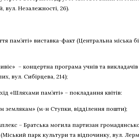
 вул. Незалежності, 26).
ліття пам’яті» виставка-факт (Центральна міськ
е сивіє» – концертна програма учнів та викладачі
их, вул. Сибірцева, 214);
ід «Шляхами пам’яті» – покладання квітів:
им землякам» (м-н Ступки, відділення пошти);
плекс – Братська могила партизан громадянської 
 (Міський парк культури та відпочинку, вул. Лерм