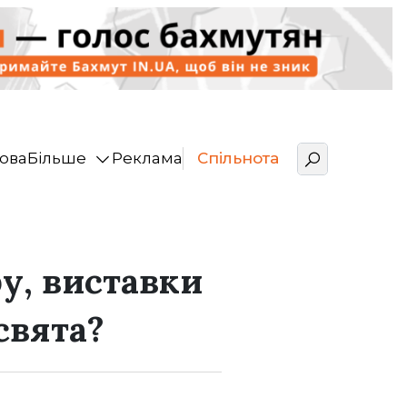
ова
Більше
Реклама
Спільнота
у, виставки
свята?