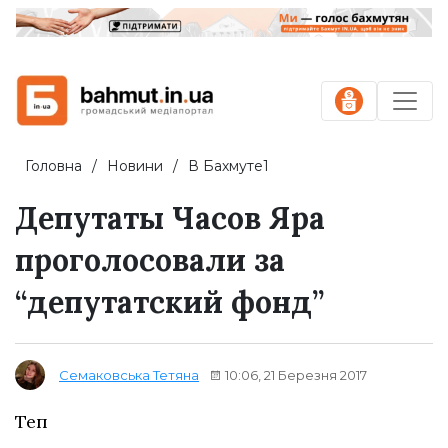
Головна
Новини
В Бахмуте1
Депутаты Часов Яра
проголосовали за
“депутатский фонд”
10:06, 21 Березня 2017
Семаковська Тетяна
Теп