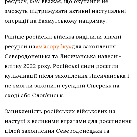
ресурсу, ISW вважає, що окупанти не
зможуть підтримувати активні наступальні
операції на Бахмутському напрямку.
Раніше російські війська виділили значні
ресурси на
«м’ясорубку»
для захоплення
Сєвєродонецька та Лисичанська навесні-
влітку 2022 року. Російські сили досягли
кульмінації після захоплення Лисичанська і
не змогли захопити сусідній Сіверськ на
сході або Слов’янськ.
Зацикленість російських військових на
наступі з великими втратами для досягнення
цілей захоплення Сєвєродонецька та