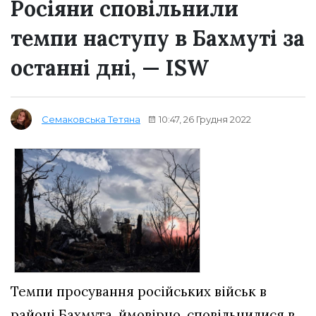
Росіяни сповільнили
темпи наступу в Бахмуті за
останні дні, — ISW
10:47, 26 Грудня 2022
Семаковська Тетяна
Темпи просування російських військ в
районі Бахмута, ймовірно, сповільнилися в