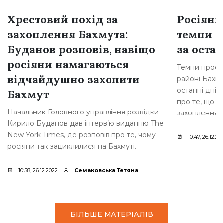
Хрестовий похід за
Росіяни
захоплення Бахмута:
темпи н
Буданов розповів, навіщо
за остан
росіяни намагаються
Темпи просув
відчайдушно захопити
районі Бахму
останні дні,
Бахмут
про те, що р
Начальник Головного управління розвідки
захоплення [
Кирило Буданов дав інтерв’ю виданню The
New York Times, де розповів про те, чому
10:47, 26.12.20
росіяни так зациклилися на Бахмуті.
10:58, 26.12.2022
Семаковська Тетяна
БІЛЬШЕ МАТЕРІАЛІВ