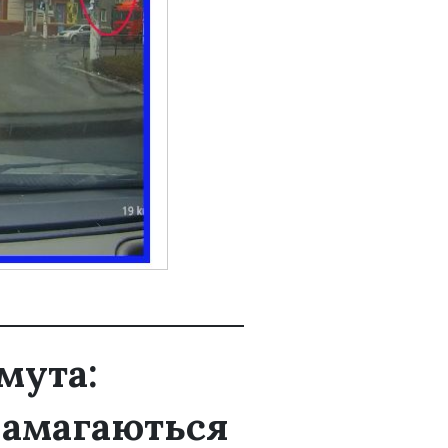
мута:
намагаються