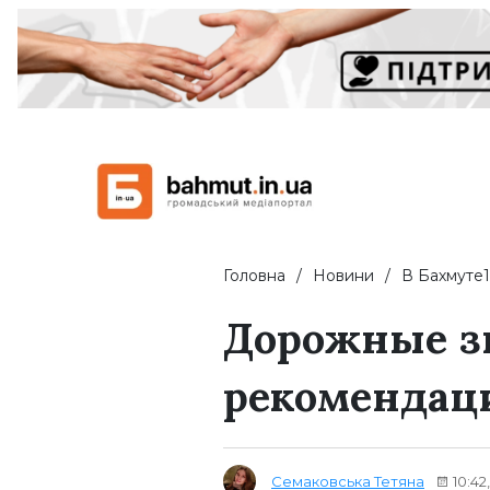
Головна
Новини
В Бахмуте1
Дорожные з
рекомендац
Семаковська Тетяна
10:42