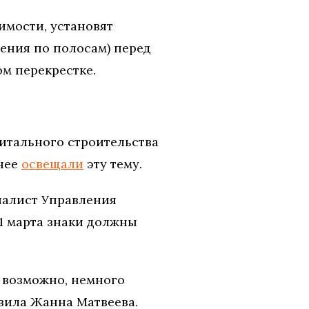
имости, установят
ения по полосам) перед
м перекрестке.
итального строительства
анее
освещали
эту тему.
иалист Управления
31 марта знаки должны
, возможно, немного
авила Жанна Матвеева.