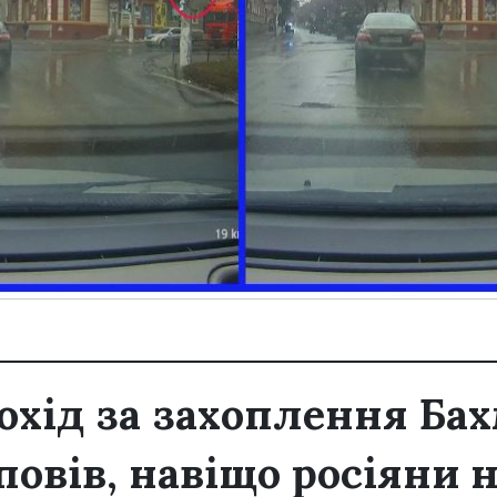
охід за захоплення Бах
повів, навіщо росіяни 