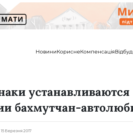
Новини
Корисне
Компенсація
Відбуд
наки устанавливаются
ии бахмутчан-автолюб
, 15 Березня 2017