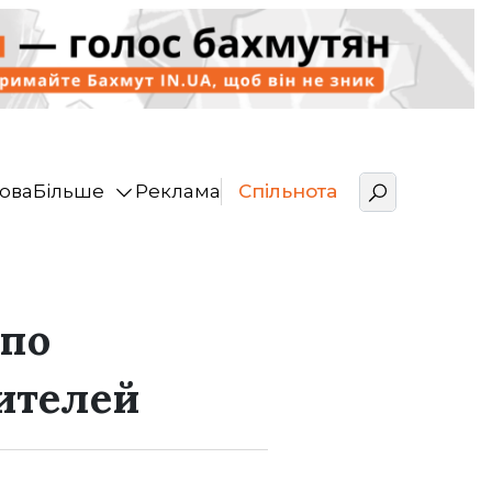
ова
Більше
Реклама
Спільнота
 по
ителей