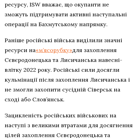
ресурсу, ISW вважає, що окупанти не
зможуть підтримувати активні наступальні
операції на Бахмутському напрямку.
Раніше російські війська виділили значні
ресурси на
«м’ясорубку»
для захоплення
Сєвєродонецька та Лисичанська навесні-
влітку 2022 року. Російські сили досягли
кульмінації після захоплення Лисичанська і
не змогли захопити сусідній Сіверськ на
сході або Слов’янськ.
Зацикленість російських військових на
наступі з великими втратами для досягнення
цілей захоплення Сєвєродонецька та