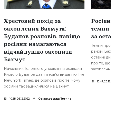
Хрестовий похід за
Росіяни
захоплення Бахмута:
темпи н
Буданов розповів, навіщо
за остан
росіяни намагаються
Темпи просув
відчайдушно захопити
районі Бахму
останні дні,
Бахмут
про те, що р
Начальник Головного управління розвідки
захоплення [
Кирило Буданов дав інтерв’ю виданню The
New York Times, де розповів про те, чому
10:47, 26.12.20
росіяни так зациклилися на Бахмуті.
10:58, 26.12.2022
Семаковська Тетяна