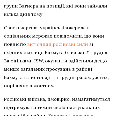
групи Вагнера на позиції, які вони займали
кілька днів тому.
Своєю чергою, українські джерела в
соціальних мережах повідомили, що вони
повністю
витіснили російські сили
зі
східних околиць Бахмута близько 21 грудня.
За оцінками ISW, окупанти здійснили дещо
менше загальних просувань в районі
Бахмута в листопаді та грудні, разом узятих,
порівняно з жовтнем.
Російські війська, ймовірно, намагатимуться
підтримувати темпи своїх наступальних
операцій в районі Бахмута і, можливо,