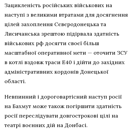
Зацикленість російських військових на
наступі з великими втратами для досягнення
цілей захоплення Сєвєродонецька та
Лисичанська зрештою підірвала здатність
військових рф досягти своєї більш
масштабної оперативної мети — оточити ЗСУ
в котлі вздовж траси Е40 і дійти до західних
адміністративних кордонів Донецької
області.
Невпинний і дороговартісний наступ росії
на Бахмут може також погіршити здатність
росії переслідувати довгострокові цілі на
театрі воєнних дій на Донбасі.