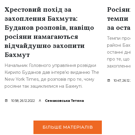
Хрестовий похід за
Росіяни
захоплення Бахмута:
темпи н
Буданов розповів, навіщо
за остан
росіяни намагаються
Темпи просув
відчайдушно захопити
районі Бахму
останні дні,
Бахмут
про те, що р
Начальник Головного управління розвідки
захоплення [
Кирило Буданов дав інтерв’ю виданню The
New York Times, де розповів про те, чому
10:47, 26.12.20
росіяни так зациклилися на Бахмуті.
10:58, 26.12.2022
Семаковська Тетяна
БІЛЬШЕ МАТЕРІАЛІВ