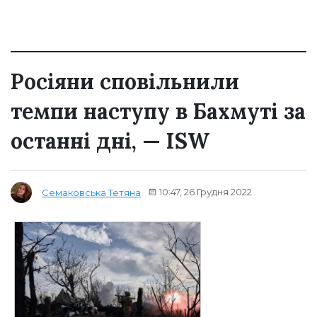
Росіяни сповільнили
темпи наступу в Бахмуті за
останні дні, — ISW
10:47, 26 Грудня 2022
Семаковська Тетяна