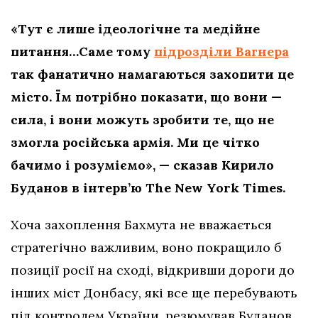
«Тут є лише ідеологічне та медійне
питання…Саме тому
підрозділи Вагнера
так фанатично намагаються захопити це
місто. Їм потрібно показати, що вони —
сила, і вони можуть зробити те, що не
змогла російська армія. Ми це чітко
бачимо і розуміємо», — сказав Кирило
Буданов в інтерв’ю The New York Times.
Хоча захоплення Бахмута не вважається
стратегічно важливим, воно покращило б
позиції росії на сході, відкривши дороги до
інших міст Донбасу, які все ще перебувають
під контролем України, резюмував Буданов.