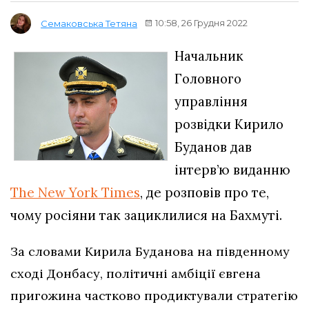
10:58, 26 Грудня 2022
Семаковська Тетяна
Начальник
Головного
управління
розвідки Кирило
Буданов дав
інтерв’ю виданню
The New York Times
, де розповів про те,
чому росіяни так зациклилися на Бахмуті.
За словами Кирила Буданова на південному
сході Донбасу, політичні амбіції євгена
пригожина частково продиктували стратегію