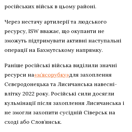
російських військ в цьому районі.
Через нестачу артилерії та людського
ресурсу, ISW вважає, що окупанти не
зможуть підтримувати активні наступальні
операції на Бахмутському напрямку.
Раніше російські війська виділили значні
ресурси на
«м’ясорубку»
для захоплення
Сєвєродонецька та Лисичанська навесні-
влітку 2022 року. Російські сили досягли
кульмінації після захоплення Лисичанська і
не змогли захопити сусідній Сіверськ на
сході або Слов’янськ.