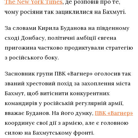
The New York Times
, де розповів про те,
чому росіяни так зациклилися на Бахмуті.
За словами Кирила Буданова на південному
сході Донбасу, політичні амбіції євгена
пригожина частково продиктували стратегію
з російського боку.
Засновник групи ПВК «Вагнер» оголосив так
званий хрестовий похід за захоплення міста
Бахмут, щоб витіснити конкурентних
командирів у російській регулярній армії,
вважає Буданов. На його думку,
ПВК «Вагнер»
координує свої дії з армією, але є головною
силою на Бахмутському фронті.