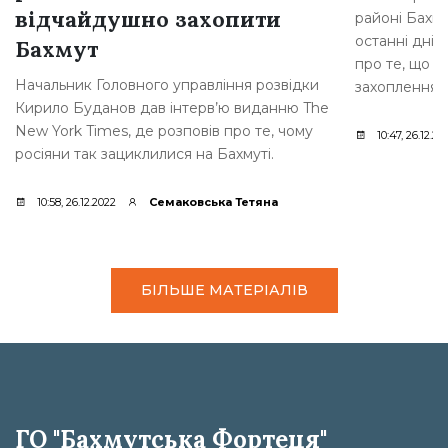
відчайдушно захопити
районі Бахму
останні дні,
Бахмут
про те, що р
Начальник Головного управління розвідки
захоплення [
Кирило Буданов дав інтерв’ю виданню The
New York Times, де розповів про те, чому
10:47, 26.12.20
росіяни так зациклилися на Бахмуті.
10:58, 26.12.2022
Семаковська Тетяна
БІЛЬШЕ МАТЕРІАЛІВ
ГО "Бахмутська Фортеця"