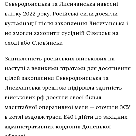
Сєвєродонецька та Лисичанська навесні-
влітку 2022 року. Російські сили досягли
кульмінації після захоплення Лисичанська і
не змогли захопити сусідній Сіверськ на
сході або Слов’янськ.
Зацикленість російських військових на
наступі з великими втратами для досягнення
цілей захоплення Сєвєродонецька та
Лисичанська зрештою підірвала здатність
військових рф досягти своєї більш
масштабної оперативної мети — оточити ЗСУ
в котлі вздовж траси Е40 і дійти до західних
адміністративних кордонів Донецької