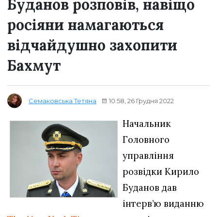
Буданов розповів, навіщо
росіяни намагаються
відчайдушно захопити
Бахмут
10:58, 26 Грудня 2022
Семаковська Тетяна
Начальник
Головного
управління
розвідки Кирило
Буданов дав
інтерв’ю виданню