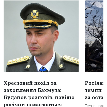
Хрестовий похід за
Росіяни
захоплення Бахмута:
темпи н
Буданов розповів, навіщо
за остан
росіяни намагаються
Темпи просув