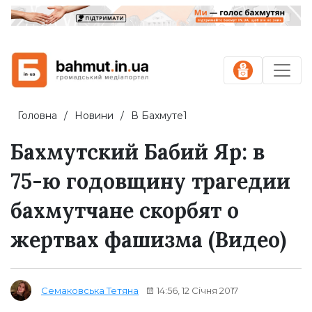
Головна
Новини
В Бахмуте1
Бахмутский Бабий Яр: в
75-ю годовщину трагедии
бахмутчане скорбят о
жертвах фашизма (Видео)
14:56, 12 Січня 2017
Семаковська Тетяна