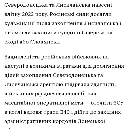
Сєвєродонецька та Лисичанська навесні-
влітку 2022 року. Російські сили досягли
кульмінації після захоплення Лисичанська і
не змогли захопити сусідній Сіверськ на
сході або Слов’янськ.
Зацикленість російських військових на
наступі з великими втратами для досягнення
цілей захоплення Сєвєродонецька та
Лисичанська зрештою підірвала здатність
військових рф досягти своєї більш
масштабної оперативної мети — оточити ЗСУ
в котлі вздовж траси Е40 і дійти до західних
адміністративних кордонів Донецької