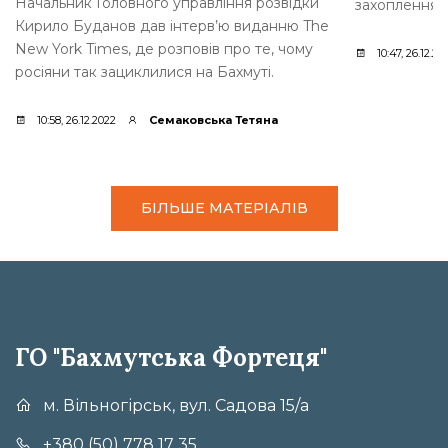
Начальник Головного управління розвідки
захоплення [
Кирило Буданов дав інтерв’ю виданню The
New York Times, де розповів про те, чому
10:47, 26.12.20
росіяни так зациклилися на Бахмуті.
10:58, 26.12.2022
Семаковська Тетяна
БІЛЬШЕ МАТЕРІАЛІВ
ГО "Бахмутська Фортеця"
м. Вільногірськ, вул. Садова 15/а
+380 (50) 778 17 35