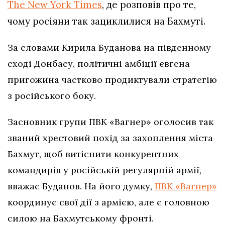
The New York Times
, де розповів про те,
чому росіяни так зациклилися на Бахмуті.
За словами Кирила Буданова на південному
сході Донбасу, політичні амбіції євгена
пригожина частково продиктували стратегію
з російського боку.
Засновник групи ПВК «Вагнер» оголосив так
званий хрестовий похід за захоплення міста
Бахмут, щоб витіснити конкурентних
командирів у російській регулярній армії,
вважає Буданов. На його думку,
ПВК «Вагнер»
координує свої дії з армією, але є головною
силою на Бахмутському фронті.