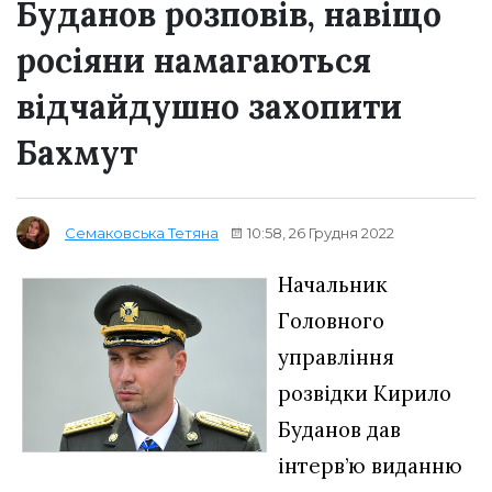
Буданов розповів, навіщо
росіяни намагаються
відчайдушно захопити
Бахмут
10:58, 26 Грудня 2022
Семаковська Тетяна
Начальник
Головного
управління
розвідки Кирило
Буданов дав
інтерв’ю виданню