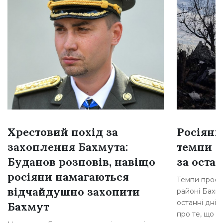
Хрестовий похід за
Росіяни
захоплення Бахмута:
темпи н
Буданов розповів, навіщо
за остан
росіяни намагаються
Темпи просув
відчайдушно захопити
районі Бахму
останні дні,
Бахмут
про те, що р