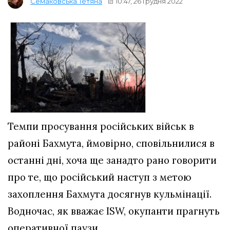
10:47, 26 Грудня 2022
Семаковська Тетяна
Темпи просування російських військ в
районі Бахмута, ймовірно, сповільнилися в
останні дні, хоча ще занадто рано говорити
про те, що російський наступ з метою
захоплення Бахмута досягнув кульмінації.
Водночас, як вважає ISW, окупанти прагнуть
оперативної паузи.