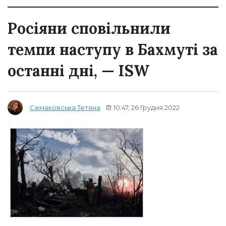
Росіяни сповільнили
темпи наступу в Бахмуті за
останні дні, — ISW
10:47, 26 Грудня 2022
Семаковська Тетяна