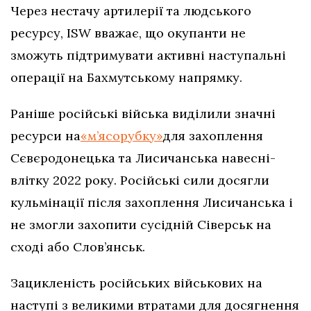
Через нестачу артилерії та людського
ресурсу, ISW вважає, що окупанти не
зможуть підтримувати активні наступальні
операції на Бахмутському напрямку.
Раніше російські війська виділили значні
ресурси на
«м’ясорубку»
для захоплення
Сєвєродонецька та Лисичанська навесні-
влітку 2022 року. Російські сили досягли
кульмінації після захоплення Лисичанська і
не змогли захопити сусідній Сіверськ на
сході або Слов’янськ.
Зацикленість російських військових на
наступі з великими втратами для досягнення