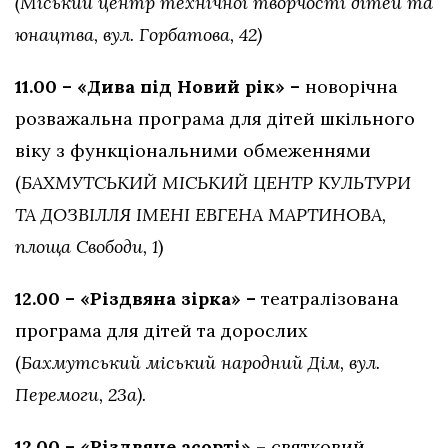
(Міський центр технічної творчості дітей та
юнацтва, вул. Горбатова, 42)
11.00 – «Дива під Новий рік» –
новорічна
розважальна програма для дітей шкільного
віку з функціональними обмеженнями
(
БАХМУТСЬКИЙ
МІСЬКИЙ ЦЕНТР КУЛЬТУРИ
ТА ДОЗВІЛЛЯ ІМЕНІ ЕВГЕНА МАРТИНОВА,
площа Свободи, 1
)
12.00 – «Різдвяна зірка» –
театралізована
програма для дітей та дорослих
(
Бахмутський міський народний Дім, вул.
Перемоги, 23а).
12.00 – «Різдвяне асорті»
– святковий