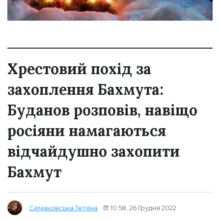
Хрестовий похід за
захоплення Бахмута:
Буданов розповів, навіщо
росіяни намагаються
відчайдушно захопити
Бахмут
10:58, 26 Грудня 2022
Семаковська Тетяна