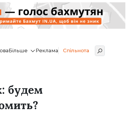
ова
Більше
Реклама
Спільнота
: будем
омить?