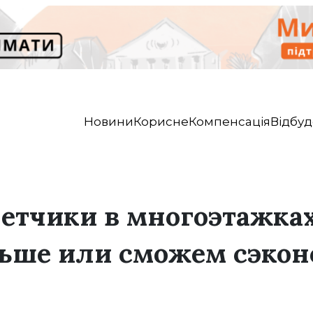
Новини
Корисне
Компенсація
Відбуд
етчики в многоэтажках
льше или сможем сэкон