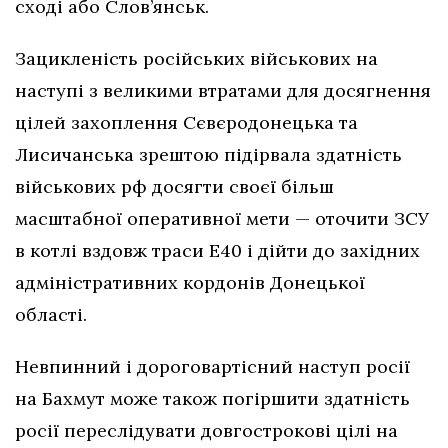
сході або Слов’янськ.
Зацикленість російських військових на
наступі з великими втратами для досягнення
цілей захоплення Сєвєродонецька та
Лисичанська зрештою підірвала здатність
військових рф досягти своєї більш
масштабної оперативної мети — оточити ЗСУ
в котлі вздовж траси Е40 і дійти до західних
адміністративних кордонів Донецької
області.
Невпинний і дороговартісний наступ росії
на Бахмут може також погіршити здатність
росії переслідувати довгострокові цілі на