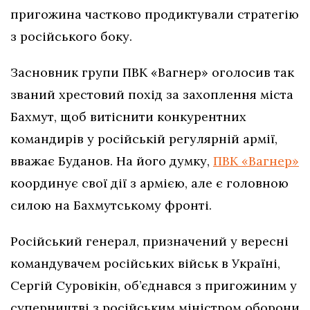
пригожина частково продиктували стратегію
з російського боку.
Засновник групи ПВК «Вагнер» оголосив так
званий хрестовий похід за захоплення міста
Бахмут, щоб витіснити конкурентних
командирів у російській регулярній армії,
вважає Буданов. На його думку,
ПВК «Вагнер»
координує свої дії з армією, але є головною
силою на Бахмутському фронті.
Російський генерал, призначений у вересні
командувачем російських військ в Україні,
Сергій Суровікін, об’єднався з пригожиним у
суперництві з російським міністром оборони