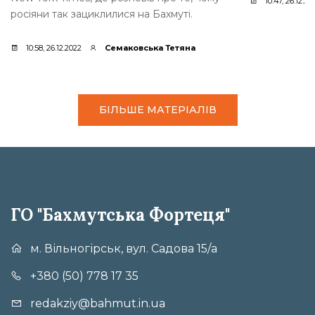
10:47, 26.12.20
росіяни так зациклилися на Бахмуті.
10:58, 26.12.2022
Семаковська Тетяна
БІЛЬШЕ МАТЕРІАЛІВ
ГО "Бахмутська Фортеця"
м. Вільногірськ, вул. Садова 15/а
+380 (50) 778 17 35
redakziy@bahmut.in.ua