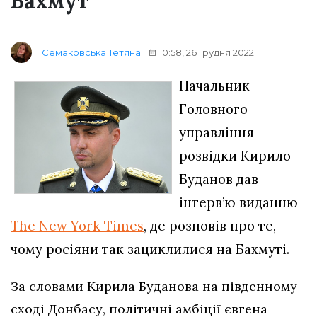
Бахмут
10:58, 26 Грудня 2022
Семаковська Тетяна
Начальник
Головного
управління
розвідки Кирило
Буданов дав
інтерв’ю виданню
The New York Times
, де розповів про те,
чому росіяни так зациклилися на Бахмуті.
За словами Кирила Буданова на південному
сході Донбасу, політичні амбіції євгена