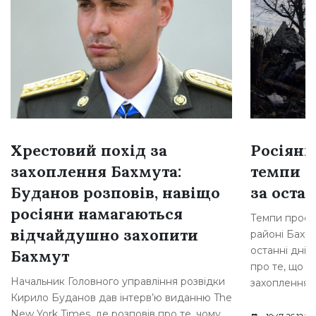
Хрестовий похід за
Росіяни
захоплення Бахмута:
темпи н
Буданов розповів, навіщо
за остан
росіяни намагаються
Темпи просув
відчайдушно захопити
районі Бахму
останні дні,
Бахмут
про те, що р
Начальник Головного управління розвідки
захоплення [
Кирило Буданов дав інтерв’ю виданню The
New York Times, де розповів про те, чому