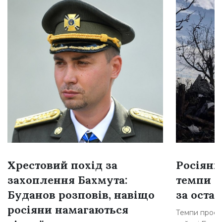
Хрестовий похід за
Росіяни
захоплення Бахмута:
темпи н
Буданов розповів, навіщо
за остан
росіяни намагаються
Темпи просув