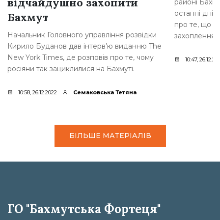
відчайдушно захопити
районі Бахму
останні дні,
Бахмут
про те, що р
Начальник Головного управління розвідки
захоплення [
Кирило Буданов дав інтерв’ю виданню The
New York Times, де розповів про те, чому
10:47, 26.12.20
росіяни так зациклилися на Бахмуті.
10:58, 26.12.2022
Семаковська Тетяна
БІЛЬШЕ МАТЕРІАЛІВ
ГО "Бахмутська Фортеця"