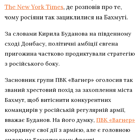
The New York Times
, де розповів про те,
чому росіяни так зациклилися на Бахмуті.
За словами Кирила Буданова на південному
сході Донбасу, політичні амбіції євгена
пригожина частково продиктували стратегію
з російського боку.
Засновник групи ПВК «Вагнер» оголосив так
званий хрестовий похід за захоплення міста
Бахмут, щоб витіснити конкурентних
командирів у російській регулярній армії,
вважає Буданов. На його думку,
ПВК «Вагнер»
координує свої дії з армією, але є головною
силою на Бахмутському фронті.