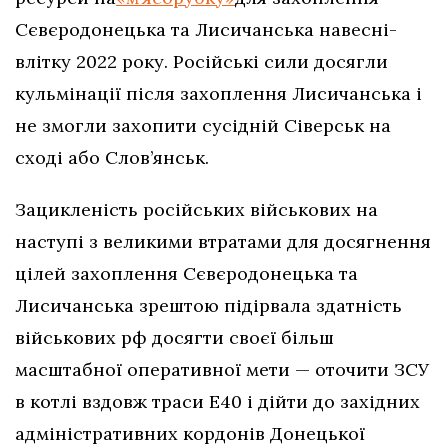
Сєвєродонецька та Лисичанська навесні-
влітку 2022 року. Російські сили досягли
кульмінації після захоплення Лисичанська і
не змогли захопити сусідній Сіверськ на
сході або Слов’янськ.
Зацикленість російських військових на
наступі з великими втратами для досягнення
цілей захоплення Сєвєродонецька та
Лисичанська зрештою підірвала здатність
військових рф досягти своєї більш
масштабної оперативної мети — оточити ЗСУ
в котлі вздовж траси Е40 і дійти до західних
адміністративних кордонів Донецької