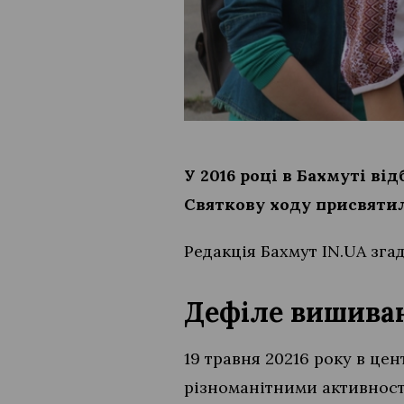
У 2016 році в Бахмуті ві
Святкову ходу присвятил
Редакція Бахмут IN.UA зга
Дефіле вишивано
19 травня 20216 року в це
різноманітними активностя