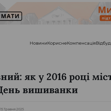
Новини
Корисне
Компенсація
Відбуд
ний: як у 2016 році міс
 День вишиванки
, 15 Травня 2025