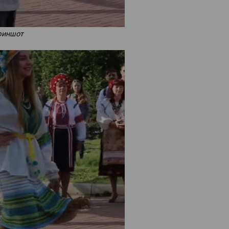
риншот