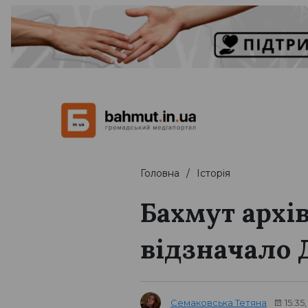
Головна
Історія
Бахмут архів
відзначало
Семаковська Тетяна
15:35