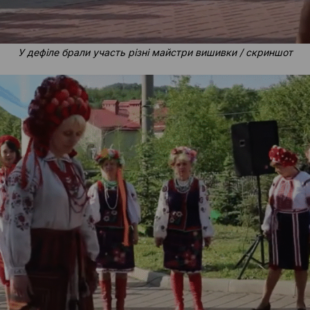
У дефіле брали участь різні майстри вишивки / скриншот