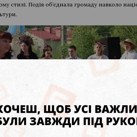
ому стилі. Подія об’єднала громаду навколо нац
ьтури.