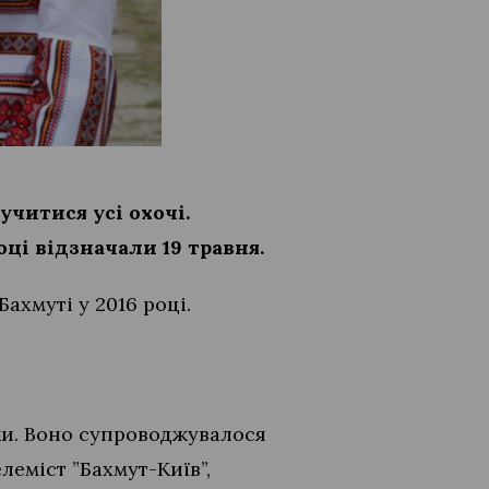
учитися усі охочі.
ці відзначали 19 травня.
ахмуті у 2016 році.
нки. Воно супроводжувалося
леміст ”Бахмут-Київ”,