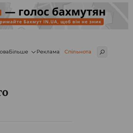
ова
Більше
Реклама
Спільнота
то