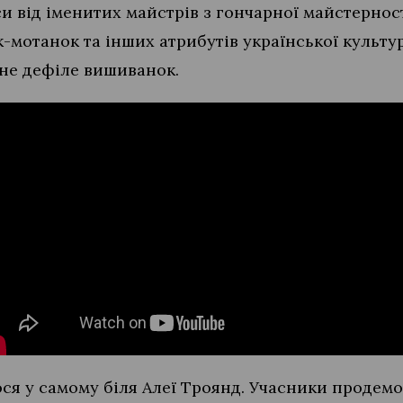
и від іменитих майстрів з гончарної майстернос
к-мотанок та інших атрибутів української культу
не дефіле вишиванок.
ся у самому біля Алеї Троянд. Учасники продем