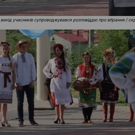
 вихід учасників супроводжувався розповіддю про вбрання / ск