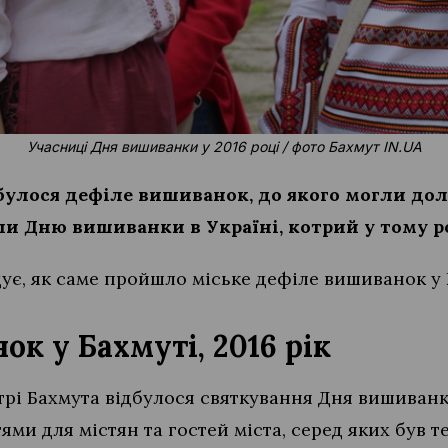
Учасниці Дня вишиванки у 2016 році / фото Бахмут IN.UA
дбулося дефіле вишиванок, до якого могли дол
и Дню вишиванки в Україні, котрий у тому ро
дує, як саме пройшло міське дефіле вишиванок у Б
к у Бахмуті, 2016 рік
нтрі Бахмута відбулося святкування Дня вишива
ми для містян та гостей міста, серед яких був те