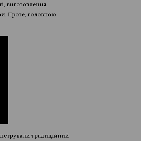
ті, виготовлення
ри. Проте, головною
онстрували традиційний