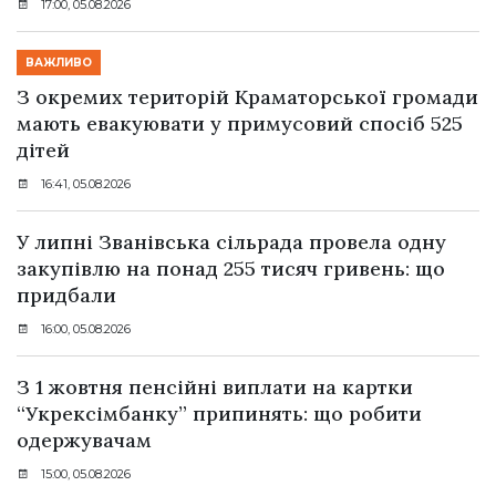
17:00, 05.08.2026
ВАЖЛИВО
З окремих територій Краматорської громади
мають евакуювати у примусовий спосіб 525
дітей
16:41, 05.08.2026
У липні Званівська сільрада провела одну
закупівлю на понад 255 тисяч гривень: що
придбали
16:00, 05.08.2026
З 1 жовтня пенсійні виплати на картки
“Укрексімбанку” припинять: що робити
одержувачам
15:00, 05.08.2026