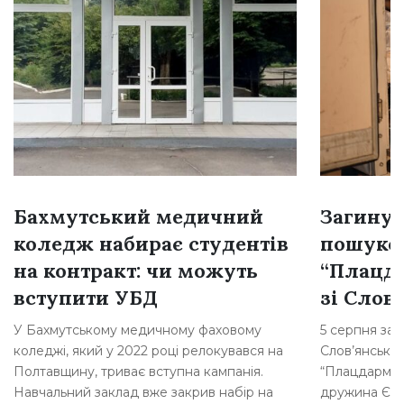
Бахмутський медичний
Загинув
коледж набирає студентів
пошуков
на контракт: чи можуть
“Плацд
вступити УБД
зі Слов
У Бахмутському медичному фаховому
5 серпня заг
коледжі, який у 2022 році релокувався на
Слов’янська,
Полтавщину, триває вступна кампанія.
“Плацдарм”.
Навчальний заклад вже закрив набір на
дружина Євге