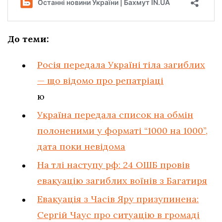
До теми:
Росія передала Україні тіла загиблих
— що відомо про репатріаці
ю
Україна передала список на обмін
полоненими у форматі “1000 на 1000”,
дата поки невідома
На тлі наступу рф: 24 ОШБ провів
евакуацію загиблих воїнів з Багатиря
Евакуація з Часів Яру призупинена:
Сергій Чаус про ситуацію в громаді