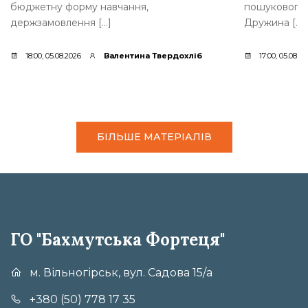
бюджетну форму навчання,
пошукового 
держзамовлення […]
Дружина […]
18:00, 05.08.2026
Валентина Твердохліб
17:00, 05.08.2
БІЛЬШЕ МАТЕРІАЛІВ
ГО "Бахмутська Фортеця"
м. Вільногірськ, вул. Садова 15/а
+380 (50) 778 17 35