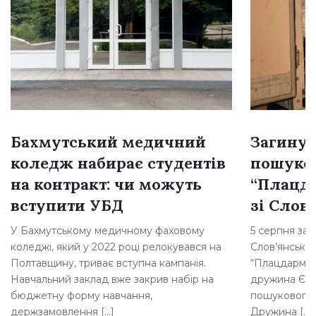
Бахмутський медичний
Загинув
коледж набирає студентів
пошуков
на контракт: чи можуть
“Плацд
вступити УБД
зі Слов
У Бахмутському медичному фаховому
5 серпня заг
коледжі, який у 2022 році релокувався на
Слов’янська,
Полтавщину, триває вступна кампанія.
“Плацдарм”.
Навчальний заклад вже закрив набір на
дружина Євге
бюджетну форму навчання,
пошукового 
держзамовлення […]
Дружина […]