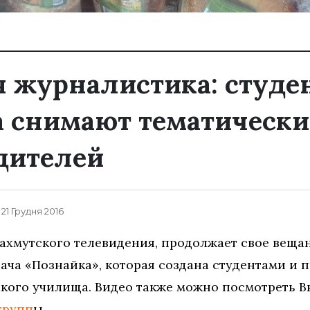
я журналистика: студе
 снимают тематически
дителей
 21 Грудня 2016
Бахмутского телевидения, продолжает свое веща
ача «Познайка», которая создана студентами и 
кого училища. Видео также можно посмотреть В
групп
ы.