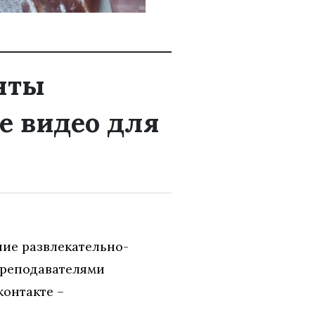
нты
е видео для
ние развлекательно-
преподавателями
контакте –