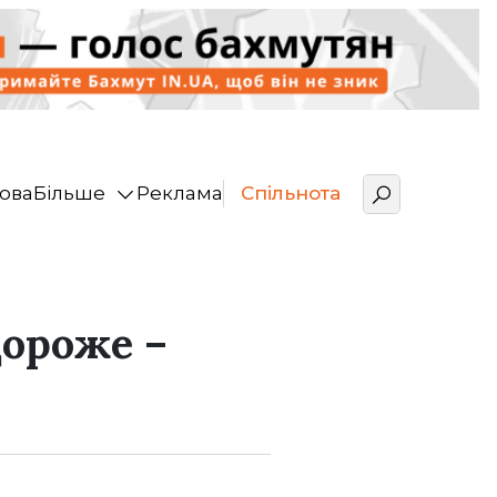
ова
Більше
Реклама
Спільнота
ороже –