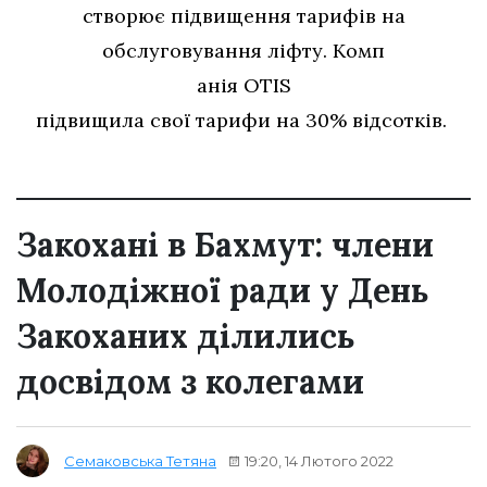
створює підвищення тарифів на
обслуговування ліфту. Комп
а
нія O
TIS
підвищила свої тарифи на 30% відсотків.
Закохані в Бахмут: члени
Молодіжної ради у День
Закоханих ділились
досвідом з колегами
19:20, 14 Лютого 2022
Семаковська Тетяна