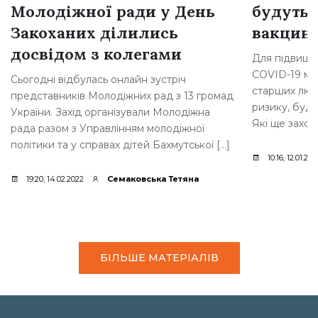
Молодіжної ради у День
будуть 
Закоханих ділились
вакцин
досвідом з колегами
Для підвищен
COVID-19 ме
Сьогодні відбулась онлайн зустріч
старших люде
представників Молодіжних рад з 13 громад
ризику, буд
України. Захід організували Молодіжна
Які ще заход
рада разом з Управлінням молодіжної
політики та у справах дітей Бахмутської […]
10:16, 12.01.202
19:20, 14.02.2022
Семаковська Тетяна
БІЛЬШЕ МАТЕРІАЛІВ