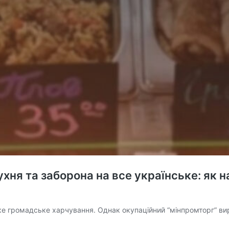
хня та заборона на все українське: як н
е громадське харчування. Однак окупаційний “мінпромторг” вир