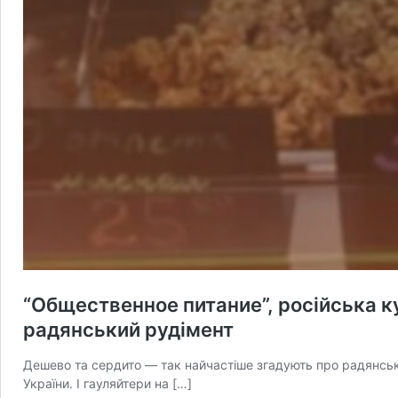
“Общественное питание”, російська ку
радянський рудімент
Дешево та сердито — так найчастіше згадують про радянськ
України. І гауляйтери на […]