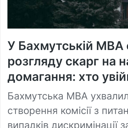
У Бахмутській МВА
розгляду скарг на 
домагання: хто уві
Бахмутська МВА ухвали
створення комісії з пит
випадків дискримінації з