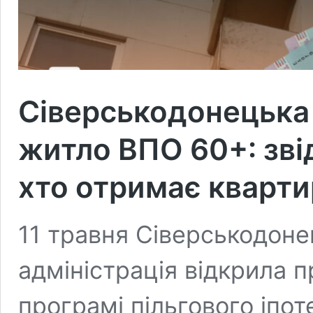
Сіверськодонецька
житло ВПО 60+: звід
хто отримає кварт
11 травня Сіверськодоне
адміністрація відкрила п
програмі пільгового іпо