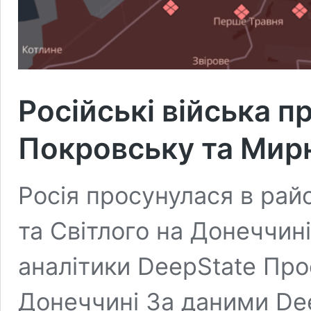
Російські війська п
Покровську та Мирн
Росія просунулася в рай
та Світлого на Донеччин
аналітики DeepState Про
Донеччині За даними Deep