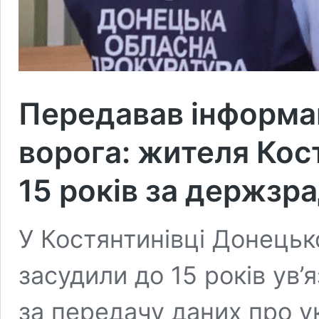
Передавав інформа
ворога: жителя Кос
15 років за держзр
У Костянтинівці Донецьк
засудили до 15 років ув’
за передачу даних про ук