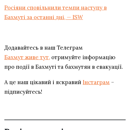
Росіяни сповільнили темпи наступу в
Бахмуті за останні дні, — ISW
Додавайтесь в наш Телеграм
Бахмут живе тут,
отримуйте інформацію
про події в Бахмуті та бахмутян в евакуації.
А це наш цікавий і яскравий
Інстаграм
–
підписуйтесь!