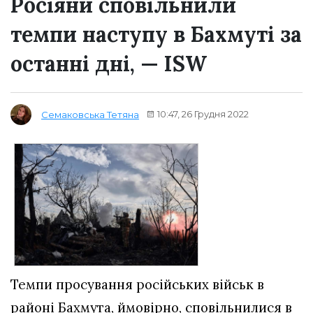
Росіяни сповільнили
темпи наступу в Бахмуті за
останні дні, — ISW
10:47, 26 Грудня 2022
Семаковська Тетяна
Темпи просування російських військ в
районі Бахмута, ймовірно, сповільнилися в