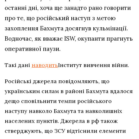
останні дні, хоча ще занадто рано говорити
про те, що російський наступ з метою
захоплення Бахмута досягнув кульмінації.
Водночас, як вважає ISW, окупанти прагнуть
оперативної паузи.
Такі дані
наводить
Інститут вивчення війни.
Російські джерела повідомляють, що
українським силам в районі Бахмута вдалося
дещо сповільнити темпи російського
наступу навколо Бахмута та навколишніх
населених пунктів. Джерела в рф також
стверджують, що ЗСУ відтіснили елементи