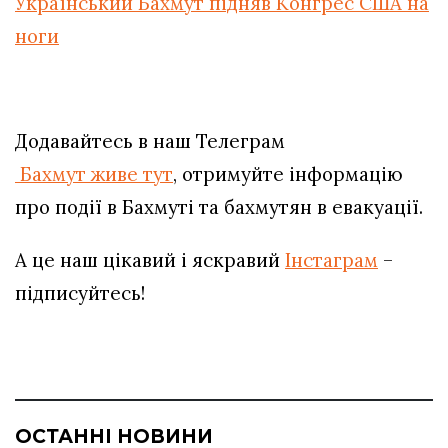
Український Бахмут підняв Конгрес США на
ноги
Додавайтесь в наш Телеграм
Бахмут живе тут
, отримуйте інформацію
про події в Бахмуті та бахмутян в евакуації.
А це наш цікавий і яскравий
Інстаграм
–
підписуйтесь!
ОСТАННІ НОВИНИ