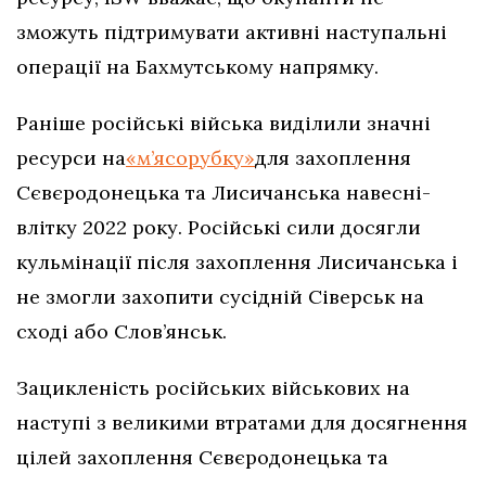
зможуть підтримувати активні наступальні
операції на Бахмутському напрямку.
Раніше російські війська виділили значні
ресурси на
«м’ясорубку»
для захоплення
Сєвєродонецька та Лисичанська навесні-
влітку 2022 року. Російські сили досягли
кульмінації після захоплення Лисичанська і
не змогли захопити сусідній Сіверськ на
сході або Слов’янськ.
Зацикленість російських військових на
наступі з великими втратами для досягнення
цілей захоплення Сєвєродонецька та