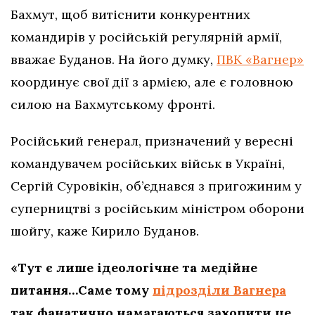
Бахмут, щоб витіснити конкурентних
командирів у російській регулярній армії,
вважає Буданов. На його думку,
ПВК «Вагнер»
координує свої дії з армією, але є головною
силою на Бахмутському фронті.
Російський генерал, призначений у вересні
командувачем російських військ в Україні,
Сергій Суровікін, об’єднався з пригожиним у
суперництві з російським міністром оборони
шойгу, каже Кирило Буданов.
«Тут є лише ідеологічне та медійне
питання…Саме тому
підрозділи Вагнера
так фанатично намагаються захопити це