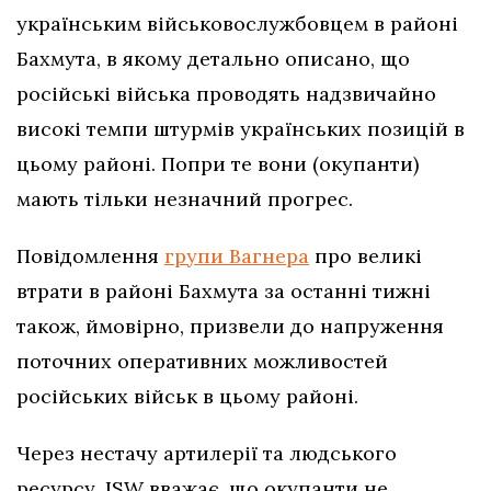
українським військовослужбовцем в районі
Бахмута, в якому детально описано, що
російські війська проводять надзвичайно
високі темпи штурмів українських позицій в
цьому районі. Попри те вони (окупанти)
мають тільки незначний прогрес.
Повідомлення
групи Вагнера
про великі
втрати в районі Бахмута за останні тижні
також, ймовірно, призвели до напруження
поточних оперативних можливостей
російських військ в цьому районі.
Через нестачу артилерії та людського
ресурсу, ISW вважає, що окупанти не