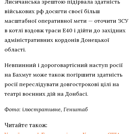
Лисичанська зрештою підірвала здатність
військових рф досягти своєї більш
масштабної оперативної мети — оточити ЗСУ
в котлі вздовж траси Е40 і дійти до західних
адміністративних кордонів Донецької
області.
Невпинний і дороговартісний наступ росії
на Бахмут може також погіршити здатність
росії переслідувати довгострокові цілі на
театрі воєнних дій на Донбасі.
Фото: ілюстративне, Генштаб
Читайте також: