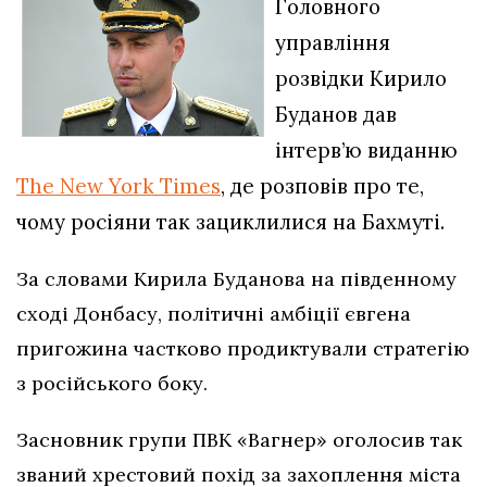
Головного
управління
розвідки Кирило
Буданов дав
інтерв’ю виданню
The New York Times
, де розповів про те,
чому росіяни так зациклилися на Бахмуті.
За словами Кирила Буданова на південному
сході Донбасу, політичні амбіції євгена
пригожина частково продиктували стратегію
з російського боку.
Засновник групи ПВК «Вагнер» оголосив так
званий хрестовий похід за захоплення міста