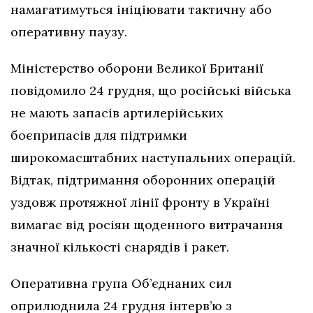
намагатимуться ініціювати тактичну або
оперативну паузу.
Міністерство оборони Великої Британії
повідомило 24 грудня, що російські війська
не мають запасів артилерійських
боєприпасів для підтримки
широкомасштабних наступальних операцій.
Відтак, підтримання оборонних операцій
уздовж протяжної лінії фронту в Україні
вимагає від росіян щоденного витрачання
значної кількості снарядів і ракет.
Оперативна група Об’єднаних сил
оприлюднила 24 грудня інтерв’ю з