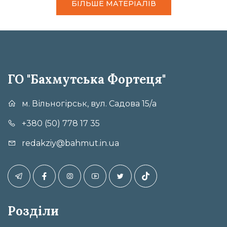
БІЛЬШЕ МАТЕРІАЛІВ
ГО "Бахмутська Фортеця"
м. Вільногірськ, вул. Садова 15/а
+380 (50) 778 17 35
redakziy@bahmut.in.ua
Розділи