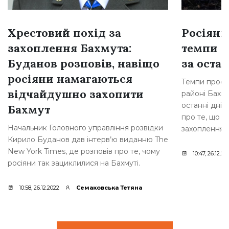
Хрестовий похід за
Росіяни
захоплення Бахмута:
темпи н
Буданов розповів, навіщо
за остан
росіяни намагаються
Темпи просув
відчайдушно захопити
районі Бахму
останні дні,
Бахмут
про те, що р
Начальник Головного управління розвідки
захоплення [
Кирило Буданов дав інтерв’ю виданню The
New York Times, де розповів про те, чому
10:47, 26.12.20
росіяни так зациклилися на Бахмуті.
10:58, 26.12.2022
Семаковська Тетяна