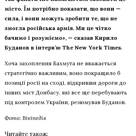
місто. Їм потрібно показати, що вони —
сила, і вони можуть зробити те, що не
змогла російська армія. Ми це чітко
бачимо і розуміємо», — сказав Кирило
Буданов в інтерв’ю The New York Times.
Хоча захоплення Бахмута не вважається
стратегічно важливим, воно покращило б
позиції росії на сході, відкривши дороги до
інших міст Донбасу, які все ще перебувають
під контролем України, резюмував Буданов.
Фото: Вікіпедія
Читайте також: