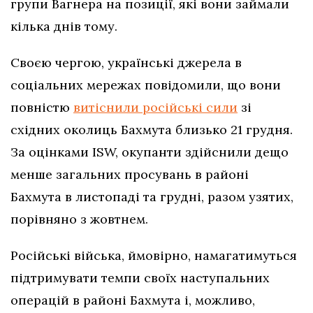
групи Вагнера на позиції, які вони займали
кілька днів тому.
Своєю чергою, українські джерела в
соціальних мережах повідомили, що вони
повністю
витіснили російські сили
зі
східних околиць Бахмута близько 21 грудня.
За оцінками ISW, окупанти здійснили дещо
менше загальних просувань в районі
Бахмута в листопаді та грудні, разом узятих,
порівняно з жовтнем.
Російські війська, ймовірно, намагатимуться
підтримувати темпи своїх наступальних
операцій в районі Бахмута і, можливо,