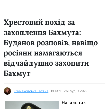
Хрестовий похід за
захоплення Бахмута:
Буданов розповів, навіщо
росіяни намагаються
відчайдушно захопити
Бахмут
10:58, 26 Грудня 2022
Семаковська Тетяна
Начальник