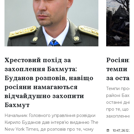
Хрестовий похід за
Росіяни
захоплення Бахмута:
темпи н
Буданов розповів, навіщо
за остан
росіяни намагаються
Темпи просув
відчайдушно захопити
районі Бахму
останні дні,
Бахмут
про те, що р
Начальник Головного управління розвідки
захоплення [
Кирило Буданов дав інтерв’ю виданню The
New York Times, де розповів про те, чому
10:47, 26.12.20