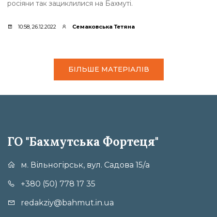
росіяни так зациклилися на Бахмуті.
10:58, 26.12.2022
Семаковська Тетяна
БІЛЬШЕ МАТЕРІАЛІВ
ГО "Бахмутська Фортеця"
м. Вільногірськ, вул. Садова 15/а
+380 (50) 778 17 35
redakziy@bahmut.in.ua