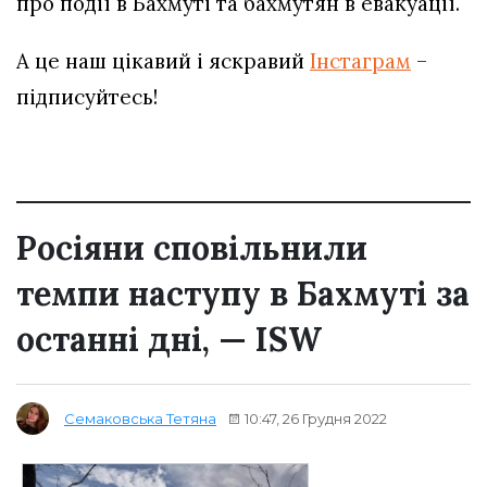
про події в Бахмуті та бахмутян в евакуації.
А це наш цікавий і яскравий
Інстаграм
–
підписуйтесь!
Росіяни сповільнили
темпи наступу в Бахмуті за
останні дні, — ISW
10:47, 26 Грудня 2022
Семаковська Тетяна