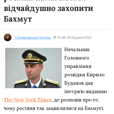
відчайдушно захопити
Бахмут
10:58, 26 Грудня 2022
Семаковська Тетяна
Начальник
Головного
управління
розвідки Кирило
Буданов дав
інтерв’ю виданню
The New York Times
, де розповів про те,
чому росіяни так зациклилися на Бахмуті.