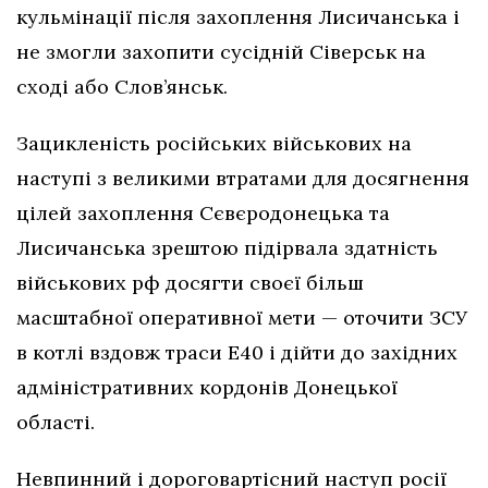
кульмінації після захоплення Лисичанська і
не змогли захопити сусідній Сіверськ на
сході або Слов’янськ.
Зацикленість російських військових на
наступі з великими втратами для досягнення
цілей захоплення Сєвєродонецька та
Лисичанська зрештою підірвала здатність
військових рф досягти своєї більш
масштабної оперативної мети — оточити ЗСУ
в котлі вздовж траси Е40 і дійти до західних
адміністративних кордонів Донецької
області.
Невпинний і дороговартісний наступ росії