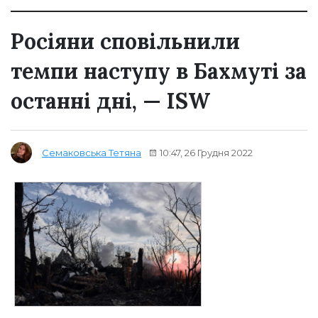
Росіяни сповільнили
темпи наступу в Бахмуті за
останні дні, — ISW
10:47, 26 Грудня 2022
Семаковська Тетяна