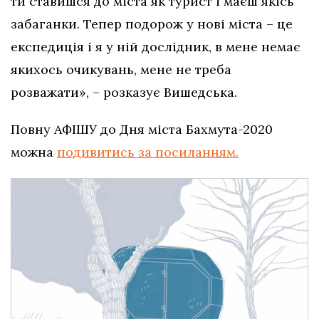
ти ставишся до міста як турист і маєш якісь
забаганки. Тепер подорож у нові міста – це
експедиція і я у ній дослідник, в мене немає
якихось очикувань, мене не треба
розважати», – розказує Вишедська.
Повну АФІШУ до Дня міста Бахмута-2020
можна
подивитись за посиланням.