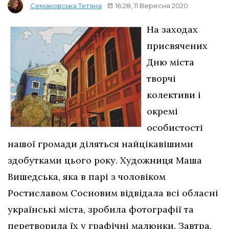
16:28, 11 Вересня 2020
Семаковська Тетяна
На заходах
присвячених
Дню міста
творчі
колективи і
окремі
особистості
нашої громади діляться найцікавішими
здобутками цього року. Художниця Маша
Вишедська, яка в парі з чоловіком
Ростиславом Сосновим відвідала всі обласні
українські міста, зробила фотографії та
перетворила їх у графічні малюнки. Завтра,